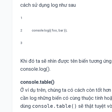
cách sử dụng log như sau
1
2
console
.
log
(
{
foo
,
bar
}
)
;
3
Khi đó ta sẽ nhìn được tên biến tương ứn
console.log().
console.table()
Ở ví dụ trên, chúng ta có cách còn tốt hơn
cần log những biến có cùng thuộc tính ho
dùng
console.table()
sẽ thật tuyệt vờ