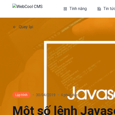
Tính năng
Tin tứ
Quay lại
•
•
30/04/2019
4 phút đọc
Lập trình
Một số lệnh Javas