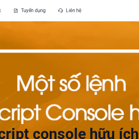
c
Tuyển dụng
Liên hệ
cript console hữu ích