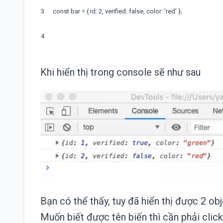
3
const
bar
=
{
id
:
2
,
verified
:
false
,
color
:
'red'
}
;
4
Khi hiển thị trong console sẽ như sau
Bạn có thể thấy, tuy đã hiển thị được 2 ob
Muốn biết được tên biến thì cần phải clic