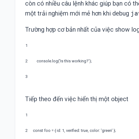
còn có nhiều câu lệnh khác giúp bạn có th
một trải nghiệm mới mẻ hơn khi debug
ja
Trường hợp cơ bản nhất của việc show log 
1
2
console
.
log
(
'Is this working?'
)
;
3
Tiếp theo đến việc hiển thị một object
1
2
const
foo
=
{
id
:
1
,
verified
:
true
,
color
:
'green'
}
;