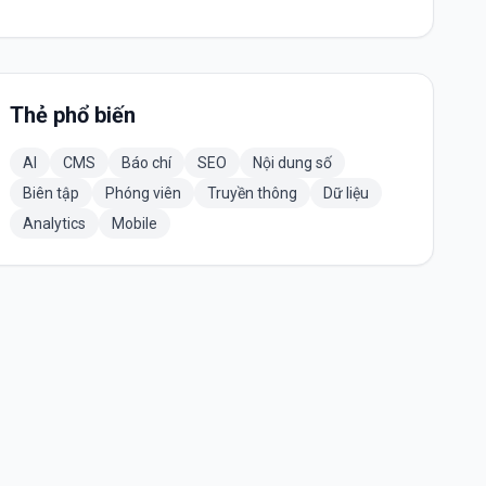
Thẻ phổ biến
AI
CMS
Báo chí
SEO
Nội dung số
Biên tập
Phóng viên
Truyền thông
Dữ liệu
Analytics
Mobile