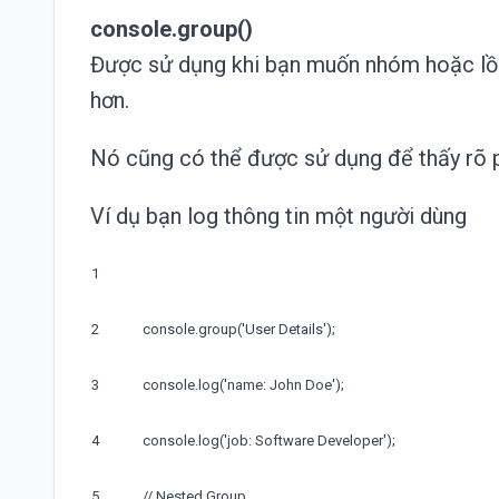
console.group()
Được sử dụng khi bạn muốn nhóm hoặc lồn
hơn.
Nó cũng có thể được sử dụng để thấy rõ 
Ví dụ bạn log thông tin một người dùng
1
2
console
.
group
(
'User Details'
)
;
3
console
.
log
(
'name: John Doe'
)
;
4
console
.
log
(
'job: Software Developer'
)
;
5
// Nested Group