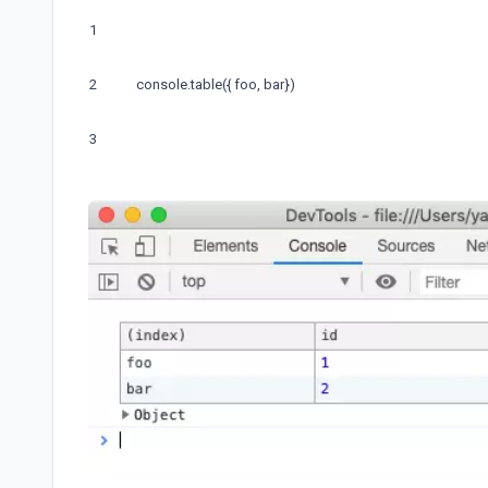
1
2
console
.
table
(
{
foo
,
bar
}
)
3