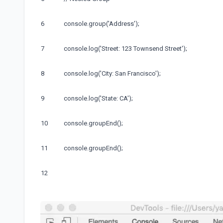
6
console
.
group
(
'Address'
)
;
7
console
.
log
(
'Street: 123 Townsend Street'
)
;
8
console
.
log
(
'City: San Francisco'
)
;
9
console
.
log
(
'State: CA'
)
;
10
console
.
groupEnd
(
)
;
11
console
.
groupEnd
(
)
;
12