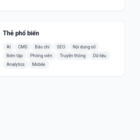
Thẻ phổ biến
AI
CMS
Báo chí
SEO
Nội dung số
Biên tập
Phóng viên
Truyền thông
Dữ liệu
Analytics
Mobile