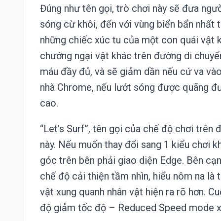
Đúng như tên gọi, trò chơi này sẽ đưa ngư
sóng cừ khôi, đến với vùng biển bẩn nhất t
những chiếc xúc tu của một con quái vật k
chướng ngại vật khác trên đường di chuyể
máu đầy đủ, và sẽ giảm dần nếu cứ va và
nhà Chrome, nếu lướt sóng được quãng đư
cao.
“Let’s Surf”, tên gọi của chế độ chơi trên
này. Nếu muốn thay đổi sang 1 kiểu chơi k
góc trên bên phải giao diện Edge. Bên cạ
chế độ cải thiện tầm nhìn, hiểu nôm na là
vật xung quanh nhân vật hiện ra rõ hơn. C
độ giảm tốc độ – Reduced Speed mode 