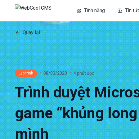
Tính năng
Tin tứ
Quay lại
•
•
08/03/2020
4 phút đọc
Lập trình
Trình duyệt Micro
game “khủng long
mình