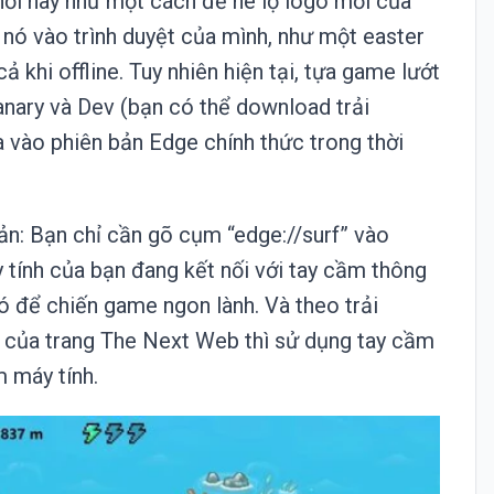
hơi này như một cách để hé lộ logo mới của
n nó vào trình duyệt của mình, như một easter
 khi offline. Tuy nhiên hiện tại, tựa game lướt
anary và Dev (bạn có thể download trải
 vào phiên bản Edge chính thức trong thời
iản: Bạn chỉ cần gõ cụm “edge://surf” vào
 tính của bạn đang kết nối với tay cầm thông
ó để chiến game ngon lành. Và theo trải
 của trang The Next Web thì sử dụng tay cầm
 máy tính.