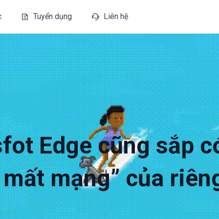
c
Tuyển dụng
Liên hệ
sfot Edge cũng sắp c
 mất mạng” của riên