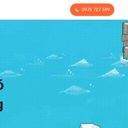
0973 727 599
ó
g