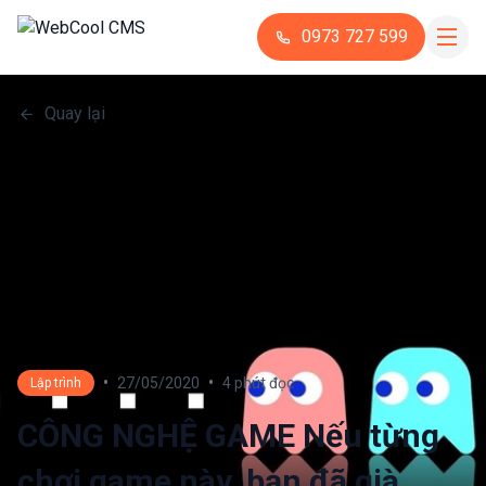
0973 727 599
Quay lại
•
•
27/05/2020
4 phút đọc
Lập trình
CÔNG NGHỆ GAME Nếu từng
chơi game này, bạn đã già