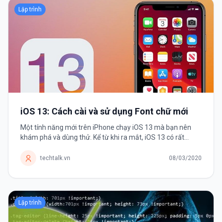
Lập trình
iOS 13: Cách cài và sử dụng Font chữ mới
Một tính năng mới trên iPhone chạy iOS 13 mà bạn nên
khám phá và dùng thử. Kể từ khi ra mắt, iOS 13 có rất
nhiều thay đổi và cải tiến khiến người dùng háo hức nâng
cấp. Và Font chữ chính...
techtalk.vn
08/03/2020
Lập trình