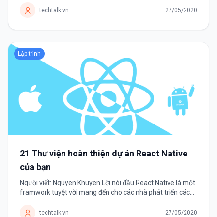
tồn tại bền vững...
techtalk.vn
27/05/2020
Lập trình
21 Thư viện hoàn thiện dự án React Native
của bạn
Người viết: Nguyen Khuyen Lời nói đầu React Native là một
framwork tuyệt vời mang đến cho các nhà phát triển cách
phát triển ứng dụng mobile đa nền tảng. Framwork có một
danh sách dài các thư...
techtalk.vn
27/05/2020