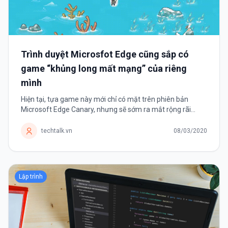
Trình duyệt Microsfot Edge cũng sắp có
game “khủng long mất mạng” của riêng
mình
Hiện tại, tựa game này mới chỉ có mặt trên phiên bản
Microsoft Edge Canary, nhưng sẽ sớm ra mắt rộng rãi
trong thời gian tới. Google Chrome có thể xem là một trong
những trình duyệt web phổ...
techtalk.vn
08/03/2020
Lập trình