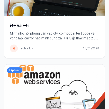
i++ và ++i
Mình nhớ hồi phỏng vấn vào cty, có một bài test code về
vòng lặp, cái for nào mình cũng xài ++i. Sếp thắc mắc 2 3
lần sao không dùng i++ nhưng mình cứ vòng vo là "it's
faster but I...
techtalk.vn
14/01/2020
Lập trình