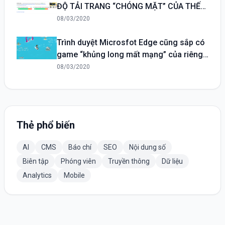
ĐỘ TẢI TRANG “CHÓNG MẶT” CỦA THẾ
GIỚI DI ĐỘNG
08/03/2020
Trình duyệt Microsfot Edge cũng sắp có
game “khủng long mất mạng” của riêng
mình
08/03/2020
Thẻ phổ biến
AI
CMS
Báo chí
SEO
Nội dung số
Biên tập
Phóng viên
Truyền thông
Dữ liệu
Analytics
Mobile