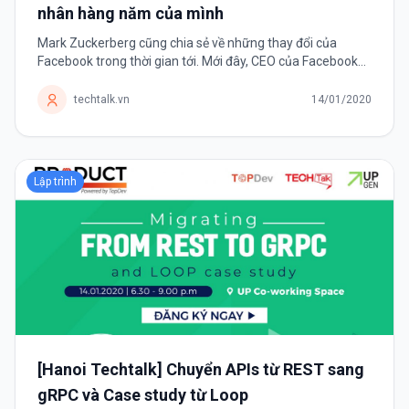
nhân hàng năm của mình
Mark Zuckerberg cũng chia sẻ về những thay đổi của
Facebook trong thời gian tới. Mới đây, CEO của Facebook
tuyên bố sẽ không còn đặt ra những thách thức mỗi năm
cho bản thân mình nữa. Thay...
techtalk.vn
14/01/2020
Lập trình
[Hanoi Techtalk] Chuyển APIs từ REST sang
gRPC và Case study từ Loop