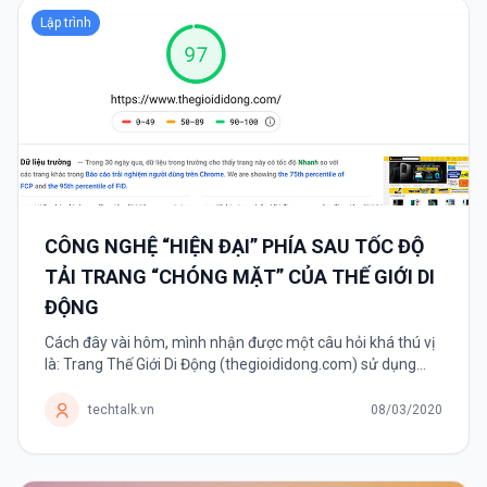
Lập trình
CÔNG NGHỆ “HIỆN ĐẠI” PHÍA SAU TỐC ĐỘ
TẢI TRANG “CHÓNG MẶT” CỦA THẾ GIỚI DI
ĐỘNG
Cách đây vài hôm, mình nhận được một câu hỏi khá thú vị
là: Trang Thế Giới Di Động (thegioididong.com) sử dụng
công nghệ gì mà có thể tải nhanh chóng mặt như vậy. Chỉ
mất vài...
techtalk.vn
08/03/2020