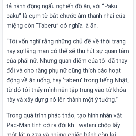
tả hành động ngấu nghiến đồ ăn, với “Paku
paku” là cụm từ bắt chước âm thanh nhai của
miệng còn “Taberu” có nghĩa là ăn.
“Tôi vốn nghĩ rằng những chủ đề về thời trang
hay sự lãng mạn có thể sẽ thu hút sự quan tâm
của phái nữ. Nhưng quan điểm của tôi đã thay
đổi và cho rằng phụ nữ cũng thích các hoạt
động về ăn uống, hay ‘taberu’ trong tiếng Nhật,
từ đó tôi thấy mình nên tập trung vào từ khóa
này và xây dựng nó lên thành một ý tưởng.”
Trong quá trình phác thảo, tạo hình nhân vật
Pac-Man tình cờ ra đời khi Iwatani chộp lấy
một lát pizza và những chiếc bánh còn lại