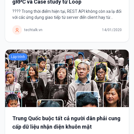
gRPC và Case study từ Loop
???? Trong thời điểm hiện tại, REST API không còn xa lạ đối
với các ứng dụng giao tiếp từ server đến client hay từ
instance products giao tiếp đến instance users. Đây
phương thức tạo API với...
techtalk.vn
14/01/2020
Lập trình
Trung Quốc buộc tất cả người dân phải cung
cấp dữ liệu nhận diện khuôn mặt