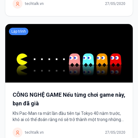
danh sách dài các thư...
techtalk.vn
27/05/2020
Lập trình
CÔNG NGHỆ GAME Nếu từng chơi game này,
bạn đã già
Khi Pac-Man ra mắt lần đầu tiên tại Tokyo 40 năm trước,
khó ai có thể đoán rằng nó sẽ trở thành một trong những
tựa game thành công nhất mọi thời đại. Trong những năm
1970-1980, trò chơi...
techtalk.vn
27/05/2020