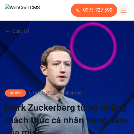
0973 727 599
Quay lại
•
•
14/01/2020
4 phút đọc
Lập trình
Mark Zuckerberg từ bỏ những
thách thức cá nhân hàng năm
của mình