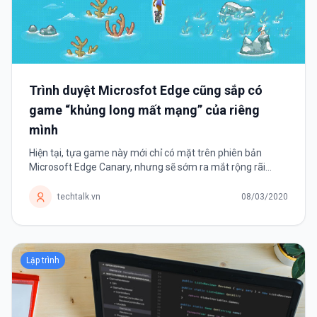
Trình duyệt Microsfot Edge cũng sắp có
game “khủng long mất mạng” của riêng
mình
Hiện tại, tựa game này mới chỉ có mặt trên phiên bản
Microsoft Edge Canary, nhưng sẽ sớm ra mắt rộng rãi
trong thời gian tới. Google Chrome có thể xem là một trong
những trình duyệt web phổ...
techtalk.vn
08/03/2020
Lập trình