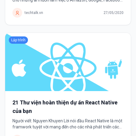
cho những ai muốn làm việc ở Amazon, Google, Facebook,
Intel hay Microsoft,.. thì hãy nhớ đây là kỹ năng duy nhất
tồn tại bền vững...
techtalk.vn
27/05/2020
Lập trình
21 Thư viện hoàn thiện dự án React Native
của bạn
Người viết: Nguyen Khuyen Lời nói đầu React Native là một
framwork tuyệt vời mang đến cho các nhà phát triển cách
phát triển ứng dụng mobile đa nền tảng. Framwork có một