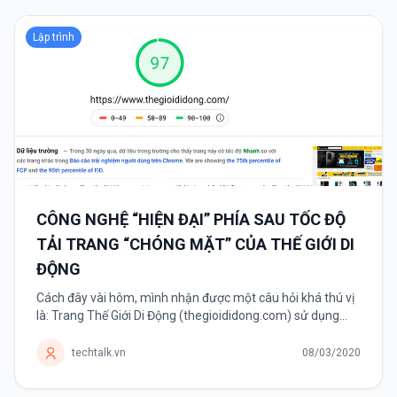
Lập trình
CÔNG NGHỆ “HIỆN ĐẠI” PHÍA SAU TỐC ĐỘ
TẢI TRANG “CHÓNG MẶT” CỦA THẾ GIỚI DI
ĐỘNG
Cách đây vài hôm, mình nhận được một câu hỏi khá thú vị
là: Trang Thế Giới Di Động (thegioididong.com) sử dụng
công nghệ gì mà có thể tải nhanh chóng mặt như vậy. Chỉ
mất vài...
techtalk.vn
08/03/2020