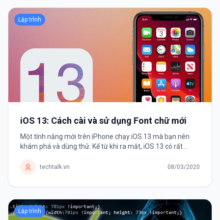
Lập trình
iOS 13: Cách cài và sử dụng Font chữ mới
Một tính năng mới trên iPhone chạy iOS 13 mà bạn nên
khám phá và dùng thử. Kể từ khi ra mắt, iOS 13 có rất
nhiều thay đổi và cải tiến khiến người dùng háo hức nâng
cấp. Và Font chữ chính...
techtalk.vn
08/03/2020
Lập trình