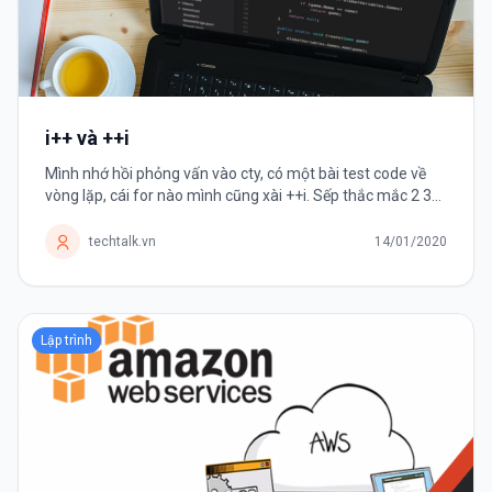
i++ và ++i
Mình nhớ hồi phỏng vấn vào cty, có một bài test code về
vòng lặp, cái for nào mình cũng xài ++i. Sếp thắc mắc 2 3
lần sao không dùng i++ nhưng mình cứ vòng vo là "it's
faster but I...
techtalk.vn
14/01/2020
Lập trình