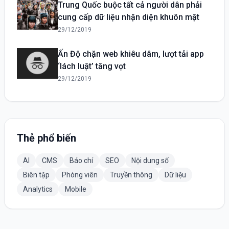
Trung Quốc buộc tất cả người dân phải
cung cấp dữ liệu nhận diện khuôn mặt
29/12/2019
Ấn Độ chặn web khiêu dâm, lượt tải app
‘lách luật’ tăng vọt
29/12/2019
Thẻ phổ biến
AI
CMS
Báo chí
SEO
Nội dung số
Biên tập
Phóng viên
Truyền thông
Dữ liệu
Analytics
Mobile