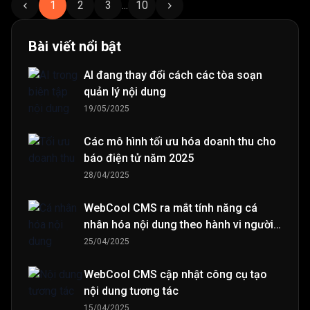
1
2
3
...
10
Bài viết nổi bật
AI đang thay đổi cách các tòa soạn
quản lý nội dung
19/05/2025
Các mô hình tối ưu hóa doanh thu cho
báo điện tử năm 2025
28/04/2025
WebCool CMS ra mắt tính năng cá
nhân hóa nội dung theo hành vi người
đọc
25/04/2025
WebCool CMS cập nhật công cụ tạo
nội dung tương tác
15/04/2025