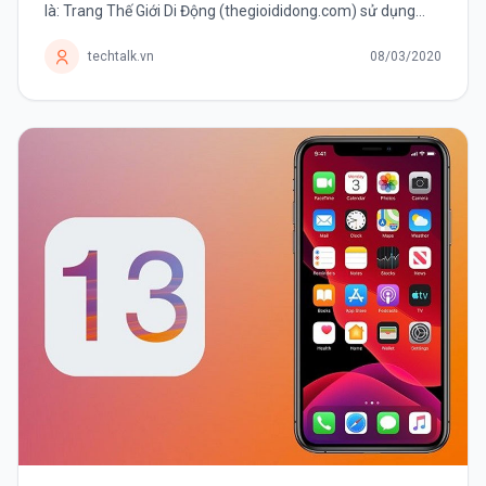
là: Trang Thế Giới Di Động (thegioididong.com) sử dụng
công nghệ gì mà có thể tải nhanh chóng mặt như vậy. Chỉ
mất vài...
techtalk.vn
08/03/2020