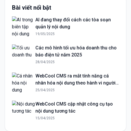
Bài viết nổi bật
AI đang thay đổi cách các tòa soạn
quản lý nội dung
19/05/2025
Các mô hình tối ưu hóa doanh thu cho
báo điện tử năm 2025
28/04/2025
WebCool CMS ra mắt tính năng cá
nhân hóa nội dung theo hành vi người
đọc
25/04/2025
WebCool CMS cập nhật công cụ tạo
nội dung tương tác
15/04/2025