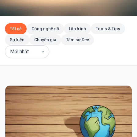
Tất cả
Công nghệ số
Lập trình
Tools & Tips
Sự kiện
Chuyên gia
Tâm sự Dev