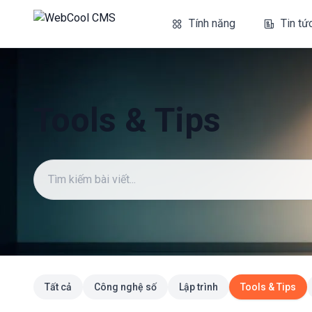
Tính năng
Tin tứ
Tools & Tips
Tất cả
Công nghệ số
Lập trình
Tools & Tips