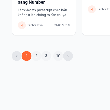
sang Number
hỗ trợ của co
Một trong nhữ
techtalk
Làm việc với javascript chắc hẳn
nhất và phổ bi
không ít lần chúng ta cần chuyển
một lập trình v
đổi kiểu dữ liệu từ String sang
Number. Trong bài viết này mình
techtalk.vn
03/05/2019
sẽ giới thiệu một số cách hữu hiệu
mà mình thường hay...
1
2
3
...
10