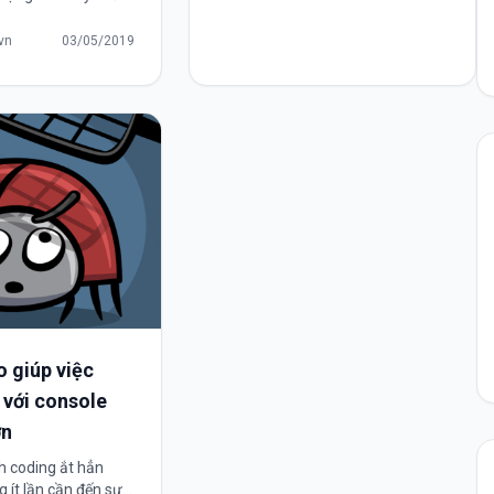
ệc có vẻ đơn giản
nhiều tính năng mới mạnh mẽ
y rủi ro. Nếu bạn
.vn
03/05/2019
hơn...
heo cách cổ điển thì
..
 giúp việc
với console
ơn
h coding ắt hẳn
 ít lần cần đến sự