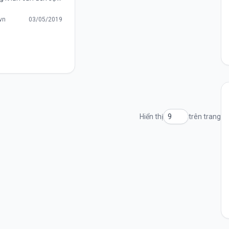
nsole để debugging.
ng lệnh hữu ích
.vn
03/05/2019
ết nhất mà bất kì
iên nào...
Hiển thị
trên trang