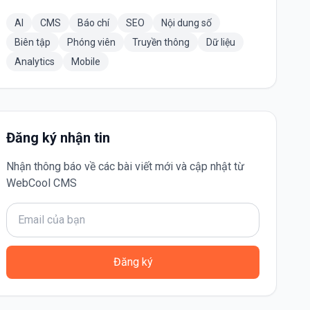
AI
CMS
Báo chí
SEO
Nội dung số
Biên tập
Phóng viên
Truyền thông
Dữ liệu
Analytics
Mobile
Đăng ký nhận tin
Nhận thông báo về các bài viết mới và cập nhật từ
WebCool CMS
Đăng ký