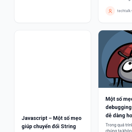
là một công vi
vấn đề như: Khó kiểm soát,...
nhưng cũng đầ
techtalk
làm việc này t
bạn phải: Ssh.
Một số mẹo
debugging 
dễ dàng h
Javascript – Một số mẹo
Trong quá trìn
giúp chuyển đổi String
chúng ta không