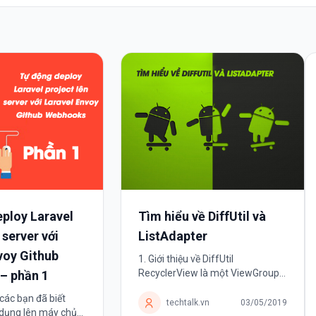
ploy Laravel
Tìm hiểu về DiffUtil và
 server với
ListAdapter
voy Github
1. Giới thiệu về DiffUtil
RecyclerView là một ViewGroup
– phần 1
được giới thiệu trong Android L
 các bạn đã biết
(Android API 21) được hỗ trợ
techtalk.vn
03/05/2019
g dụng lên máy chủ
trong support-v7 version. Với rất