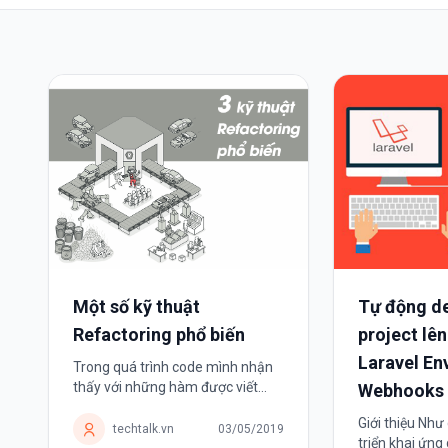
Một số kỹ thuật
Tự động de
Refactoring phổ biến
project lên
Laravel En
Trong quá trình code mình nhận
thấy với những hàm được viết
Webhooks 
quá nhiều dòng, nhất là trong
Giới thiệu Như
hàm đồng thời thực hiện nhiều
techtalk.vn
03/05/2019
triển khai ứn
chức năng thường gây ra nhiều