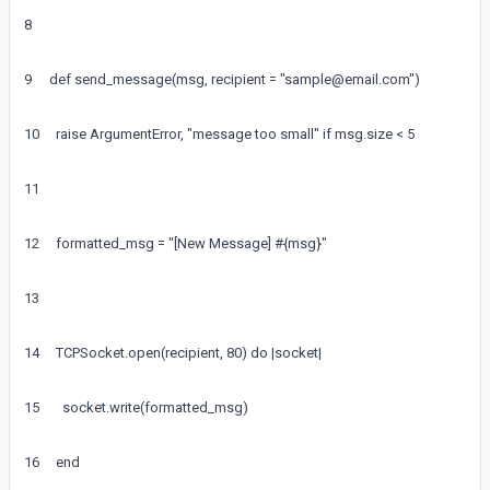
8
9
def
send_message
(
msg
,
recipient
=
"sample@email.com"
)
10
raise
ArgumentError
,
"message too small"
if
msg
.
size
<
5
11
12
formatted_msg
=
"[New Message] #{msg}"
13
14
TCPSocket
.
open
(
recipient
,
80
)
do
|
socket
|
15
socket
.
write
(
formatted_msg
)
16
end