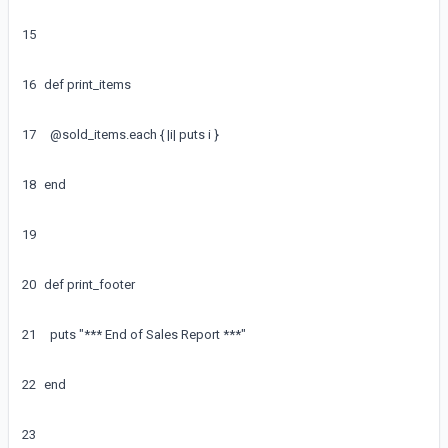
15
16
def
print
_
items
17
@
sold_items
.
each
{
|
i
|
puts
i
}
18
end
19
20
def
print_footer
21
puts
"*** End of Sales Report ***"
22
end
23