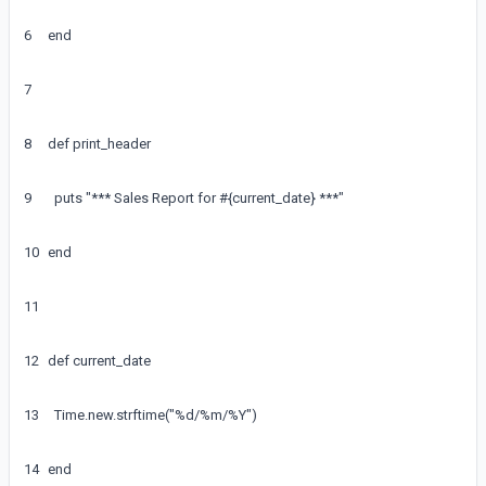
6
end
7
8
def
print_header
9
puts
"*** Sales Report for #{current_date} ***"
10
end
11
12
def
current_date
13
Time
.
new
.
strftime
(
"%d/%m/%Y"
)
14
end