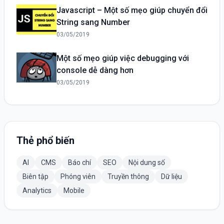
Javascript – Một số mẹo giúp chuyển đổi
String sang Number
03/05/2019
Một số mẹo giúp việc debugging với
console dễ dàng hơn
03/05/2019
Thẻ phổ biến
AI
CMS
Báo chí
SEO
Nội dung số
Biên tập
Phóng viên
Truyền thông
Dữ liệu
Analytics
Mobile