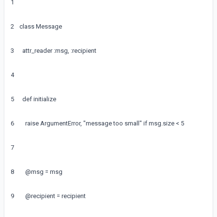
1
2
class
Message
3
attr_reader
:
msg
,
:
recipient
4
5
def
initialize
6
raise
ArgumentError
,
"message too small"
if
msg
.
size
<
5
7
8
@
msg
=
msg
9
@
recipient
=
recipient