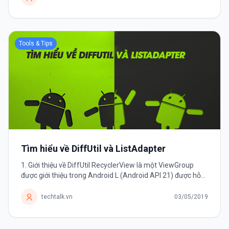
Tools & Tips
Tìm hiểu về DiffUtil và ListAdapter
1. Giới thiệu về DiffUtil RecyclerView là một ViewGroup
được giới thiệu trong Android L (Android API 21) được hỗ
trợ trong support-v7 version. Với rất nhiều tính năng mới
mạnh mẽ hơn...
techtalk.vn
03/05/2019