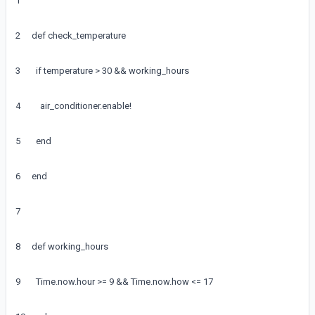
1
2
def
check_temperature
3
if
temperature
>
30
&&
working_hours
4
air_conditioner
.
enable
!
5
end
6
end
7
8
def
working_hours
9
Time
.
now
.
hour
>=
9
&&
Time
.
now
.
how
<=
17