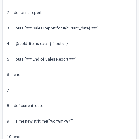
2
def
print_report
3
puts
"*** Sales Report for #{current_date} ***"
4
@
sold_items
.
each
{
|
i
|
puts
i
}
5
puts
"*** End of Sales Report ***"
6
end
7
8
def
current_date
9
Time
.
new
.
strftime
(
"%d/%m/%Y"
)
10
end