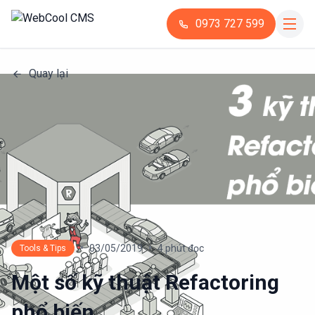
0973 727 599
Quay lại
•
•
03/05/2019
4 phút đọc
Tools & Tips
Một số kỹ thuật Refactoring
phổ biến