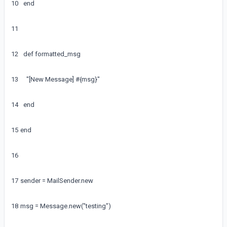
10
end
11
12
def
formatted
_
msg
13
"[New Message] #{msg}"
14
end
15
end
16
17
sender
=
MailSender
.
new
18
msg
=
Message
.
new
(
"testing"
)