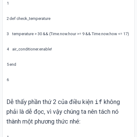
1
2
def
check_temperature
3
temperature
>
30
&&
(
Time
.
now
.
hour
>=
9
&&
Time
.
now
.
how
<=
17
)
4
air_conditioner
.
enable
!
5
end
6
Dễ thấy phần thứ 2 của điều kiện
if
không
phải là dễ đọc, vì vậy chúng ta nên tách nó
thành một phương thức nhé: