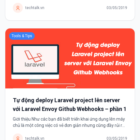
nhiều chức năng thường gây ra nhiều vấn đề như: Khó kiểm
soát,...
techtalk.vn
03/05/2019
Tools & Tips
Tự động deploy Laravel project lên server
với Laravel Envoy Github Webhooks – phần 1
Giới thiệu Như các bạn đã biết triển khai ứng dụng lên máy
chủ là một công việc có vẻ đơn giản nhưng cũng đầy rủi ro.
Nếu bạn làm việc này theo cách cổ điển thì bạn phải: Ssh...
techtalk.vn
03/05/2019