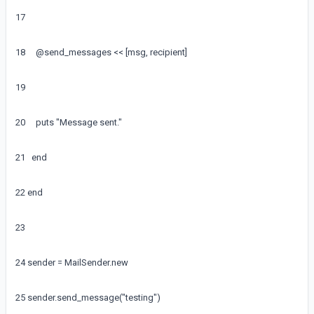
17
18
@
send_messages
<<
[
msg
,
recipient
]
19
20
puts
"Message sent."
21
end
22
end
23
24
sender
=
MailSender
.
new
25
sender
.
send_message
(
"testing"
)