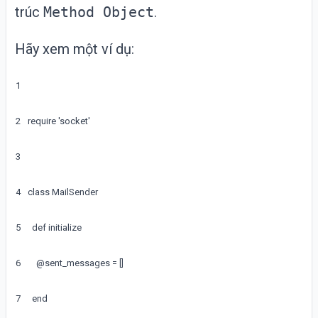
trúc
Method Object
.
Hãy xem một ví dụ:
1
2
require
'socket'
3
4
class
MailSender
5
def
initialize
6
@
sent_messages
=
[
]
7
end