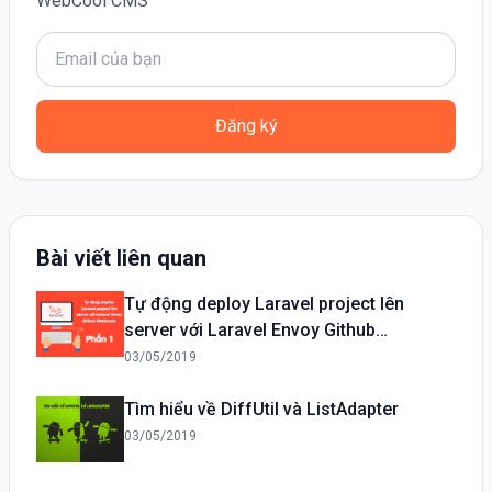
WebCool CMS
Đăng ký
Bài viết liên quan
Tự động deploy Laravel project lên
server với Laravel Envoy Github
Webhooks – phần 1
03/05/2019
Tìm hiểu về DiffUtil và ListAdapter
03/05/2019