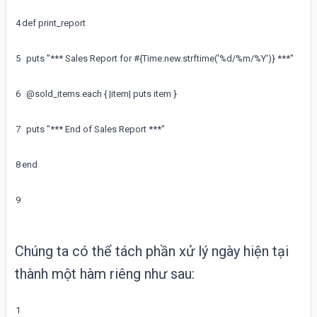
4
def
print_report
5
puts
"*** Sales Report for #{Time.new.strftime('%d/%m/%Y')} ***"
6
@
sold_items
.
each
{
|
item
|
puts
item
}
7
puts
"*** End of Sales Report ***"
8
end
9
Chúng ta có thể tách phần xử lý ngày hiện tại
thành một hàm riêng như sau:
1