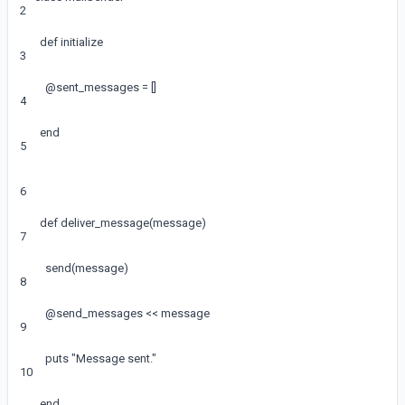
2
def
initialize
3
@
sent_messages
=
[
]
4
end
5
6
def
deliver_message
(
message
)
7
send
(
message
)
8
@
send_messages
<<
message
9
puts
"Message sent."
10
end