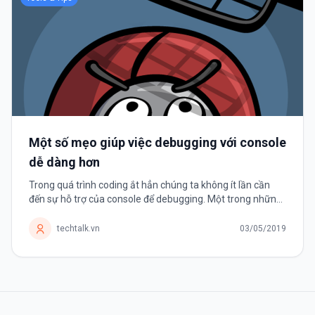
Một số mẹo giúp việc debugging với console
dễ dàng hơn
Trong quá trình coding ắt hẳn chúng ta không ít lần cần
đến sự hỗ trợ của console để debugging. Một trong những
lệnh hữu ích nhất và phổ biết nhất mà bất kì một lập trình
viên nào...
techtalk.vn
03/05/2019