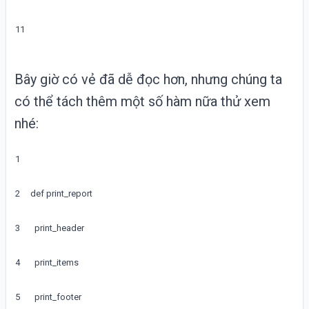
11
Bây giờ có vẻ đã dễ đọc hơn, nhưng chúng ta
có thể tách thêm một số hàm nữa thử xem
nhé:
1
2
def
print_report
3
print_header
4
print_items
5
print_footer