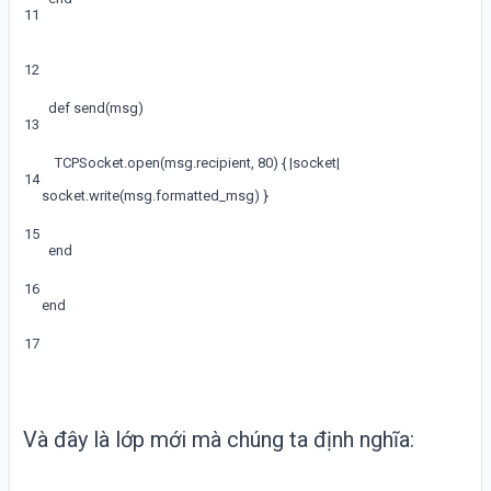
11
12
def
send
(
msg
)
13
TCPSocket
.
open
(
msg
.
recipient
,
80
)
{
|
socket
|
14
socket
.
write
(
msg
.
formatted_msg
)
}
15
end
16
end
17
Và đây là lớp mới mà chúng ta định nghĩa: