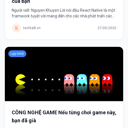
của bạn
Người viết: Nguyen Khuyen Lời nói đầu React Native là một
framwork tuyệt vời mang đến cho các nhà phát triển cách
phát triển ứng dụng mobile đa nền tảng. Framwork có một
danh sách dài các thư...
techtalk.vn
27/05/2020
Lập trình
CÔNG NGHỆ GAME Nếu từng chơi game này,
bạn đã già