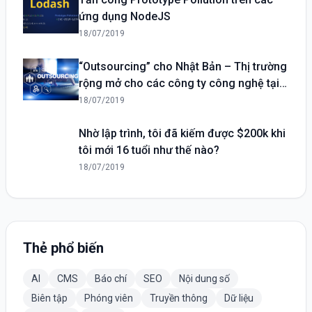
ứng dụng NodeJS
18/07/2019
“Outsourcing” cho Nhật Bản – Thị trường
rộng mở cho các công ty công nghệ tại
Việt Nam
18/07/2019
Nhờ lập trình, tôi đã kiếm được $200k khi
tôi mới 16 tuổi như thế nào?
18/07/2019
Thẻ phổ biến
AI
CMS
Báo chí
SEO
Nội dung số
Biên tập
Phóng viên
Truyền thông
Dữ liệu