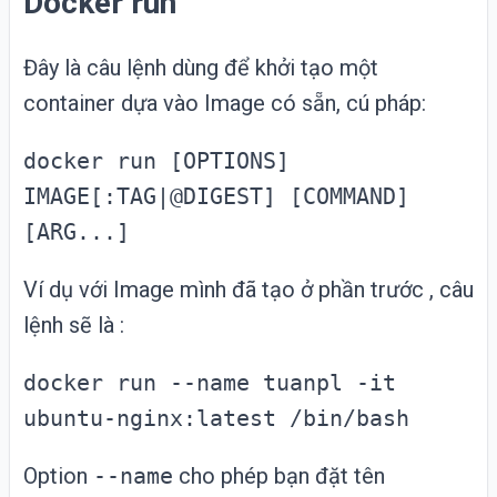
Docker run
Đây là câu lệnh dùng để khởi tạo một
container dựa vào Image có sẵn, cú pháp:
docker run [OPTIONS]
IMAGE[:TAG|@DIGEST] [COMMAND]
[ARG...]
Ví dụ với Image mình đã tạo ở phần trước , câu
lệnh sẽ là :
docker run --name tuanpl -it
ubuntu-nginx:latest /bin/bash
Option
--name
cho phép bạn đặt tên