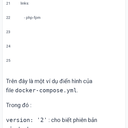
21
links
:
22
-
php
-
fpm
23
24
25
Trên đây là một ví dụ điển hình của
file
docker-compose.yml
.
Trong đó :
version: '2'
: cho biết phiên bản