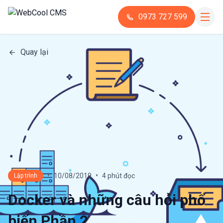
0973 727 599
Quay lại
•
•
10/08/2019
4 phút đọc
Lập trình
Docker và những câu hỏi phổ
biến Phần 2