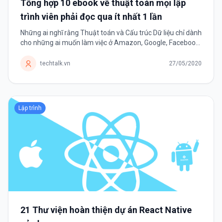
Tổng hợp 10 ebook về thuật toán mọi lập
trình viên phải đọc qua ít nhất 1 lần
Những ai nghĩ rằng Thuật toán và Cấu trúc Dữ liệu chỉ dành
cho những ai muốn làm việc ở Amazon, Google, Facebook,
Intel hay Microsoft,.. thì hãy nhớ đây là kỹ năng duy nhất
tồn tại bền vững...
techtalk.vn
27/05/2020
Lập trình
21 Thư viện hoàn thiện dự án React Native