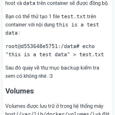
host và
data
trên container sẽ được đồng bộ.
Bạn có thể thử tạo 1 file
test.txt
trên
container với nội dung
this is a test
data
:
root@d553648e5751:/data# echo
"this is a test data" > test.txt
Sau đó quay về thư mục
backup
kiểm tra
xem có không nhé. :3
Volumes
Volumes được lưu trữ ở trong hệ thống máy
host (
/var/lib/docker/volumes/
) và đặt