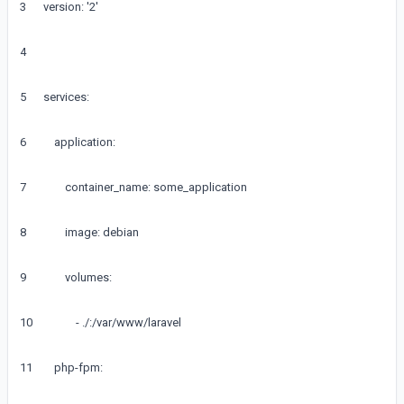
3
version
:
'2'
4
5
services
:
6
application
:
7
container_name
:
some_application
8
image
:
debian
9
volumes
:
10
-
.
/
:
/
var
/
www
/
laravel
11
php
-
fpm
: