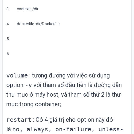
3
context
:
.
/
dir
4
dockerfile
:
dir
/
Dockerfile
5
6
volume
: tương đương với việc sử dụng
option
-v
với tham số đầu tiên là đường dẫn
thư mục ở máy host, và tham số thứ 2 là thư
mục trong container;
restart
: Có 4 giá trị cho option này đó
là
no, always, on-failure, unless-