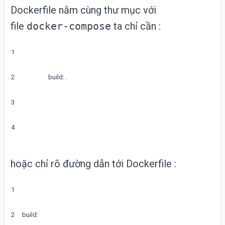
Dockerfile nằm cùng thư mục với
file
docker-compose
ta chỉ cần :
1
2
build
:
.
3
4
hoặc chỉ rõ đường dẫn tới Dockerfile :
1
2
build
: