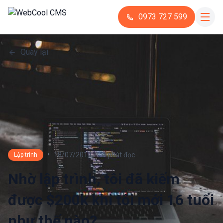
0973 727 599
Quay lại
•
•
18/07/2019
4 phút đọc
Lập trình
Nhờ lập trình, tôi đã kiếm
được $200k khi tôi mới 16 tuổi
như thế nào?