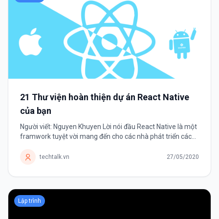
21 Thư viện hoàn thiện dự án React Native
của bạn
Người viết: Nguyen Khuyen Lời nói đầu React Native là một
framwork tuyệt vời mang đến cho các nhà phát triển cách
phát triển ứng dụng mobile đa nền tảng. Framwork có một
danh sách dài các thư...
techtalk.vn
27/05/2020
Lập trình