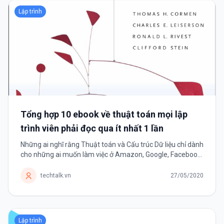
Lập trình
Tổng hợp 10 ebook về thuật toán mọi lập
trình viên phải đọc qua ít nhất 1 lần
Những ai nghĩ rằng Thuật toán và Cấu trúc Dữ liệu chỉ dành
cho những ai muốn làm việc ở Amazon, Google, Facebook,
Intel hay Microsoft,.. thì hãy nhớ đây là kỹ năng duy nhất
tồn tại bền vững...
techtalk.vn
27/05/2020
Lập trình