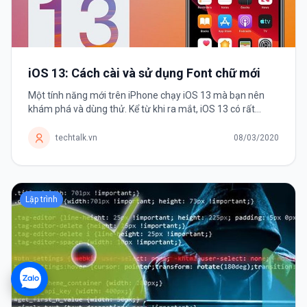
iOS 13: Cách cài và sử dụng Font chữ mới
Một tính năng mới trên iPhone chạy iOS 13 mà bạn nên
khám phá và dùng thử. Kể từ khi ra mắt, iOS 13 có rất
nhiều thay đổi và cải tiến khiến người dùng háo hức nâng
cấp. Và Font chữ chính...
techtalk.vn
08/03/2020
Lập trình