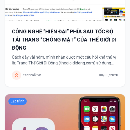
CÔNG NGHỆ “HIỆN ĐẠI” PHÍA SAU TỐC ĐỘ
TẢI TRANG “CHÓNG MẶT” CỦA THẾ GIỚI DI
ĐỘNG
Cách đây vài hôm, mình nhận được một câu hỏi khá thú vị
là: Trang Thế Giới Di Động (thegioididong.com) sử dụng
công nghệ gì mà có thể tải nhanh chóng mặt như vậy. Chỉ
mất vài...
techtalk.vn
08/03/2020
Lập trình