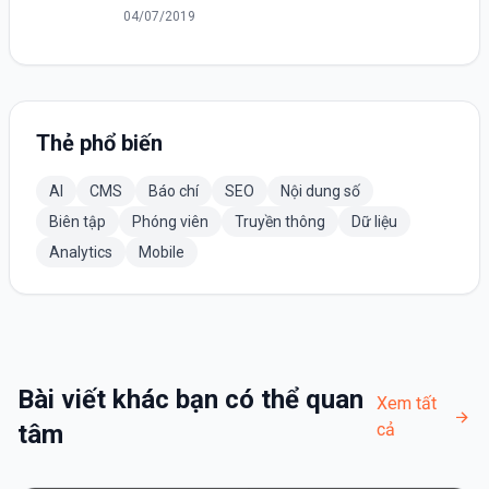
graph-api
04/07/2019
Thẻ phổ biến
AI
CMS
Báo chí
SEO
Nội dung số
Biên tập
Phóng viên
Truyền thông
Dữ liệu
Analytics
Mobile
Bài viết khác bạn có thể quan
Xem tất
tâm
cả