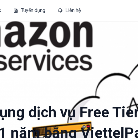
c
Tuyển dụng
Liên hệ
ụng dịch vụ Free Tie
 năm bằng ViettelP