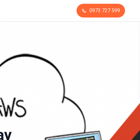
0973 727 599
r
ay