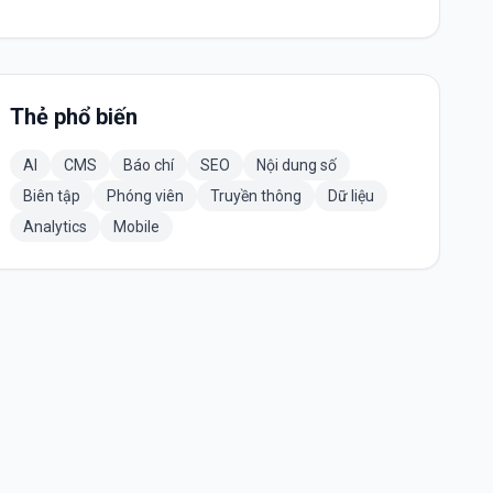
Thẻ phổ biến
AI
CMS
Báo chí
SEO
Nội dung số
Biên tập
Phóng viên
Truyền thông
Dữ liệu
Analytics
Mobile