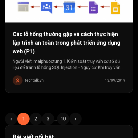
Các lỗ hổng thường gặp và cách thực hiện
lập trình an toàn trong phát triển ứng dụng
web (P1)
Người viết: maiphuoctung 1. Kiểm soát truy vấn cơ sỡ dữ
liệu để tránh lỗ hổng SQL Injection - Nguy cơ: Khi truy vấn
tới cơ sở dữ liệu, lập trình viên thường sử dụng cách cộng
xâu Input...
techtalk.vn
13/09/2019
1
2
3
...
10
Bài viết nổi bật