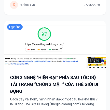
được vài tháng...
techtalk.vn
27/05/2020
Lập trình
CÔNG NGHỆ “HIỆN ĐẠI” PHÍA SAU TỐC ĐỘ
TẢI TRANG “CHÓNG MẶT” CỦA THẾ GIỚI DI
ĐỘNG
Cách đây vài hôm, mình nhận được một câu hỏi khá thú vị
là: Trang Thế Giới Di Động (thegioididong.com) sử dụng
công nghệ gì mà có thể tải nhanh chóng mặt như vậy. Chỉ