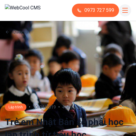
0973 727 599
Quay lại
•
•
30/04/2019
4 phút đọc
Lập trình
Trẻ em Nhật Bản sẽ phải học
lập trình từ tiểu học