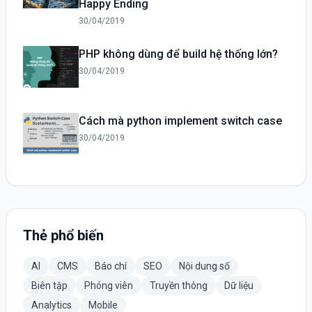
Happy Ending
30/04/2019
PHP không dùng để build hệ thống lớn?
30/04/2019
Cách mà python implement switch case
30/04/2019
Thẻ phổ biến
AI
CMS
Báo chí
SEO
Nội dung số
Biên tập
Phóng viên
Truyền thông
Dữ liệu
Analytics
Mobile