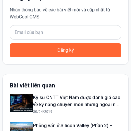
Nhận thông báo về các bài viết mới và cập nhật từ
WebCool CMS
Đăng ký
Bài viết liên quan
Kỹ sư CNTT Việt Nam được đánh giá cao
về kỹ năng chuyên môn nhưng ngoại ngữ
yếu
30/04/2019
Phỏng vấn ở Silicon Valley (Phần 2) –