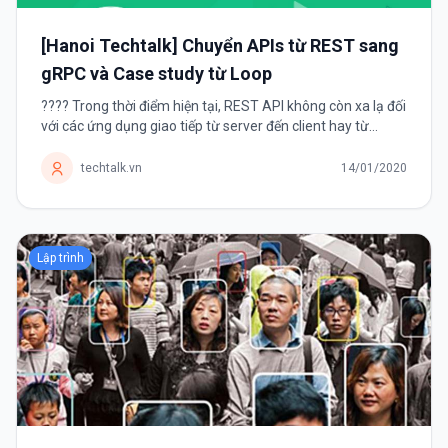
[Hanoi Techtalk] Chuyển APIs từ REST sang
gRPC và Case study từ Loop
???? Trong thời điểm hiện tại, REST API không còn xa lạ đối
với các ứng dụng giao tiếp từ server đến client hay từ
instance products giao tiếp đến instance users. Đây
phương thức tạo API với...
techtalk.vn
14/01/2020
Lập trình