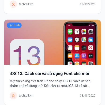
mất vài...
techtalk.vn
08/03/2020
Lập trình
iOS 13: Cách cài và sử dụng Font chữ mới
Một tính năng mới trên iPhone chạy iOS 13 mà bạn nên
khám phá và dùng thử. Kể từ khi ra mắt, iOS 13 có rất
nhiều thay đổi và cải tiến khiến người dùng háo hức nâng
cấp. Và Font chữ chính...
techtalk.vn
08/03/2020