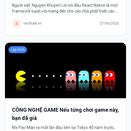
Người viết: Nguyen Khuyen Lời nói đầu React Native là một
framwork tuyệt vời mang đến cho các nhà phát triển cách
phát triển ứng dụng mobile đa nền tảng. Framwork có một
danh sách dài các thư...
techtalk.vn
27/05/2020
Lập trình
CÔNG NGHỆ GAME Nếu từng chơi game này,
bạn đã già
Khi Pac-Man ra mắt lần đầu tiên tại Tokyo 40 năm trước,