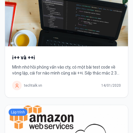
i++ và ++i
Mình nhớ hồi phỏng vấn vào cty, có một bài test code về
vòng lặp, cái for nào mình cũng xài ++i. Sếp thắc mắc 2 3
lần sao không dùng i++ nhưng mình cứ vòng vo là "it's
faster but I...
techtalk.vn
14/01/2020
Lập trình