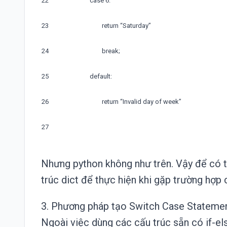
22
case
6
:
23
return
“
Saturday
”
24
break
;
25
default
:
26
return
“
Invalid
day
of
week
”
27
Nhưng python không như trên. Vậy để có 
trúc dict để thực hiện khi gặp trường hợp c
3. Phương pháp tạo Switch Case Statemen
Ngoài việc dùng các cấu trúc sẵn có if-e