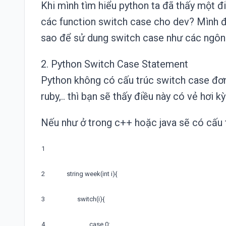
Khi mình tìm hiểu
python
ta đã thấy một đi
các function switch case cho dev? Mình đ
sao để sử dung switch case như các ngôn 
2. Python Switch Case Statement
Python không có cấu trúc switch case đơn
ruby,.. thì bạn sẽ thấy điều này có vẻ hơi k
Nếu như ở trong c++ hoặc java sẽ có cấu t
1
2
string
week
(
int
i
)
{
3
switch
(
i
)
{
4
case
0
: