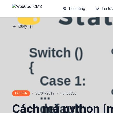
Tính năng
Tin tứ
Quay lại
•
•
30/04/2019
4 phút đọc
Lập trình
Cách mà python i