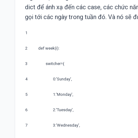
dict để ánh xạ đến các case, các chức nă
gọi tới các ngày trong tuần đó. Và nó sẽ đ
1
2
def
week
(
i
)
:
3
switcher
=
{
4
0
:
'Sunday'
,
5
1
:
'Monday'
,
6
2
:
'Tuesday'
,
7
3
:
'Wednesday'
,