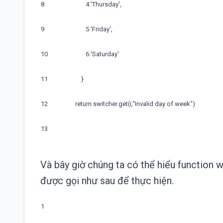
8
4
:
'Thursday'
,
9
5
:
'Friday'
,
10
6
:
'Saturday'
11
}
12
return
switcher
.
get
(
i
,
"Invalid day of week"
)
13
Và bây giờ chúng ta có thể hiểu function
được gọi như sau để thực hiện.
1