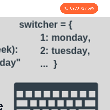
0973 727 599
e