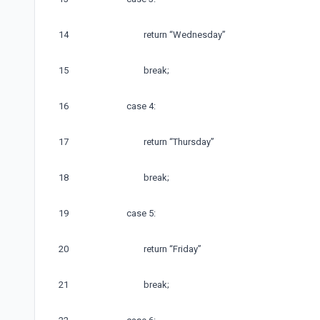
14
return
“
Wednesday
”
15
break
;
16
case
4
:
17
return
“
Thursday
”
18
break
;
19
case
5
:
20
return
“
Friday
”
21
break
;