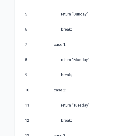
5
return
“
Sunday
”
6
break
;
7
case
1
:
8
return
“
Monday
”
9
break
;
10
case
2
:
11
return
“
Tuesday
”
12
break
;
13
case
3
: