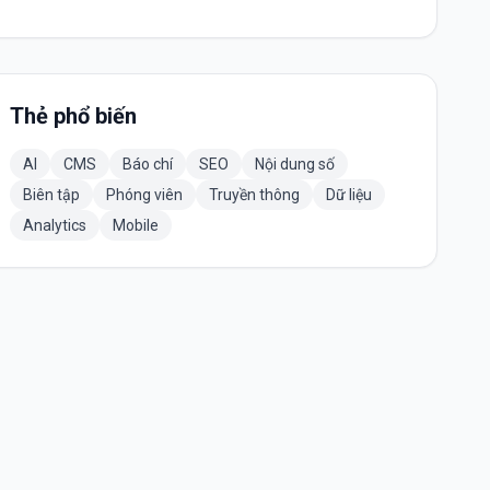
Thẻ phổ biến
AI
CMS
Báo chí
SEO
Nội dung số
Biên tập
Phóng viên
Truyền thông
Dữ liệu
Analytics
Mobile