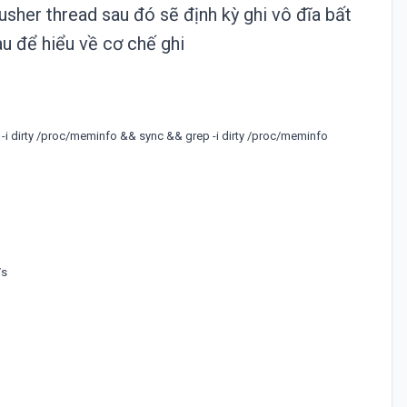
lusher thread sau đó sẽ định kỳ ghi vô đĩa bất
au để hiểu về cơ chế ghi
-
i
dirty
/
proc
/
meminfo
&&
sync
&&
grep
-
i
dirty
/
proc
/
meminfo
/
s