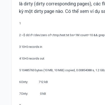
là dirty (dirty corresponding pages), các f
kỳ một dirty page nào. Có thể xem ví dụ s
1
2
~
$
dd
if
=
/
dev
/
zero
of
=
/
tmp
/
test
.
txt
bs
=
1M
count
=
10
&&
grep
3
10
+
0
records
in
4
10
+
0
records
out
5
10485760
bytes
(
10
MB
,
10
MiB
)
copied
,
0.00854088
s
,
1.2
GB
6
Dirty
:
712
kB
7
Dirty
:
0
kB