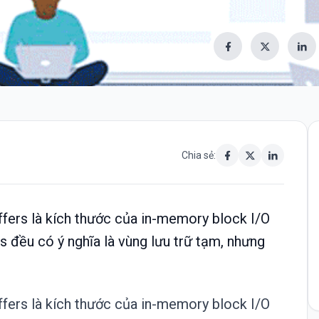
Chia sẻ:
fers là kích thước của in-memory block I/O
rs đều có ý nghĩa là vùng lưu trữ tạm, nhưng
ffers
là kích thước của in-memory block I/O