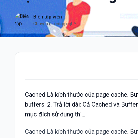
Biên tập viên
Chuyên gia công nghệ
Cached Là kích thước của page cache. Buf
buffers. 2. Trả lời dài: Cả Cached và Buffe
mục đích sử dụng thì...
Cached
Là kích thước của page cache.
Bu