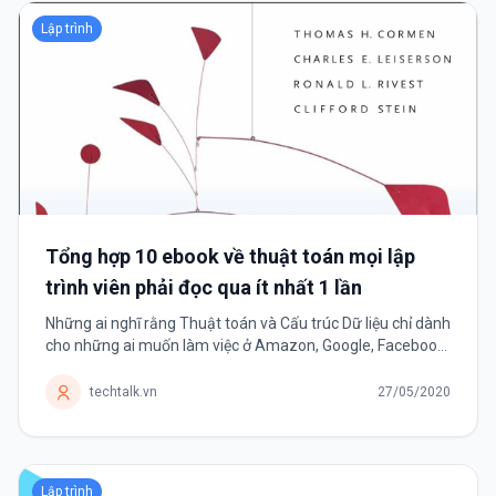
Lập trình
Tổng hợp 10 ebook về thuật toán mọi lập
trình viên phải đọc qua ít nhất 1 lần
Những ai nghĩ rằng Thuật toán và Cấu trúc Dữ liệu chỉ dành
cho những ai muốn làm việc ở Amazon, Google, Facebook,
Intel hay Microsoft,.. thì hãy nhớ đây là kỹ năng duy nhất
tồn tại bền vững...
techtalk.vn
27/05/2020
Lập trình