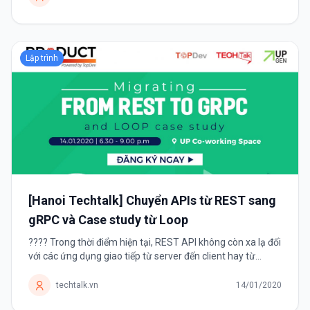
Lập trình
[Hanoi Techtalk] Chuyển APIs từ REST sang
gRPC và Case study từ Loop
???? Trong thời điểm hiện tại, REST API không còn xa lạ đối
với các ứng dụng giao tiếp từ server đến client hay từ
instance products giao tiếp đến instance users. Đây
phương thức tạo API với...
techtalk.vn
14/01/2020