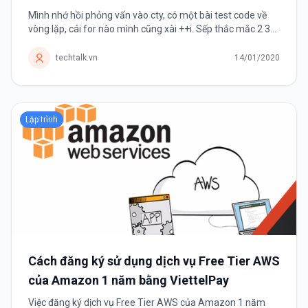
Mình nhớ hồi phỏng vấn vào cty, có một bài test code về
vòng lặp, cái for nào mình cũng xài ++i. Sếp thắc mắc 2 3
lần sao không dùng i++ nhưng mình cứ vòng vo là "it's
faster but I...
techtalk.vn
14/01/2020
Lập trình
Cách đăng ký sử dụng dịch vụ Free Tier AWS
của Amazon 1 năm bằng ViettelPay
Việc đăng ký dịch vụ Free Tier AWS của Amazon 1 năm