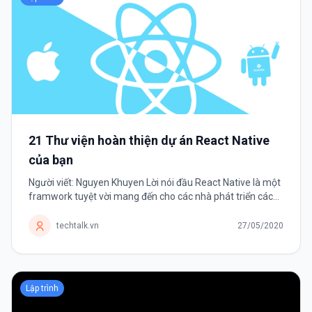
21 Thư viện hoàn thiện dự án React Native
của bạn
Người viết: Nguyen Khuyen Lời nói đầu React Native là một
framwork tuyệt vời mang đến cho các nhà phát triển cách
phát triển ứng dụng mobile đa nền tảng. Framwork có một
danh sách dài các thư...
techtalk.vn
27/05/2020
Lập trình