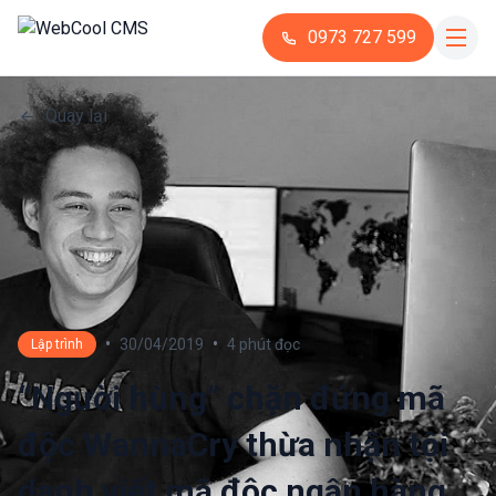
0973 727 599
Quay lại
•
•
30/04/2019
4 phút đọc
Lập trình
“Người hùng” chặn đứng mã
độc WannaCry thừa nhận tội
danh viết mã độc ngân hàng