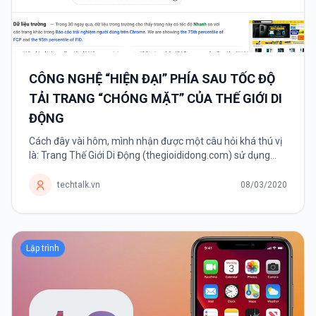
CÔNG NGHỆ “HIỆN ĐẠI” PHÍA SAU TỐC ĐỘ
TẢI TRANG “CHÓNG MẶT” CỦA THẾ GIỚI DI
ĐỘNG
Cách đây vài hôm, mình nhận được một câu hỏi khá thú vị
là: Trang Thế Giới Di Động (thegioididong.com) sử dụng
công nghệ gì mà có thể tải nhanh chóng mặt như vậy. Chỉ
mất vài...
techtalk.vn
08/03/2020
Lập trình