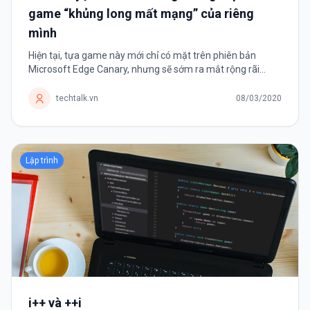
game “khủng long mất mạng” của riêng
mình
Hiện tại, tựa game này mới chỉ có mặt trên phiên bản
Microsoft Edge Canary, nhưng sẽ sớm ra mắt rộng rãi
trong thời gian tới. Google Chrome có thể xem là một trong
những trình duyệt web phổ...
techtalk.vn
08/03/2020
Lập trình
i++ và ++i