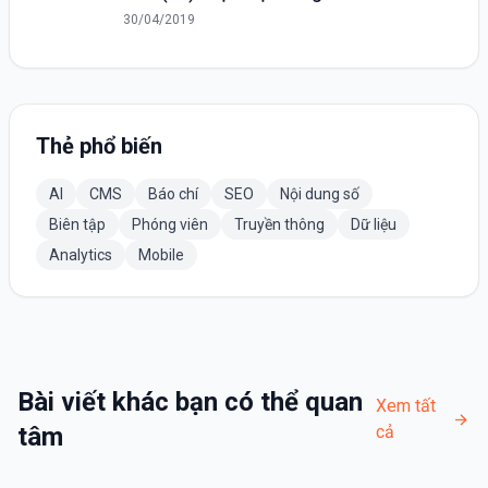
30/04/2019
Thẻ phổ biến
AI
CMS
Báo chí
SEO
Nội dung số
Biên tập
Phóng viên
Truyền thông
Dữ liệu
Analytics
Mobile
Bài viết khác bạn có thể quan
Xem tất
tâm
cả