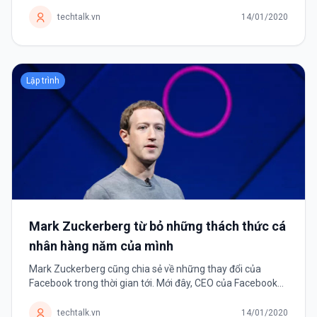
Android và top 2 trên iOS. TikTok là ứng dụng mạng xã hội
chia sẻ những video ngắn,...
techtalk.vn
14/01/2020
Lập trình
Mark Zuckerberg từ bỏ những thách thức cá
nhân hàng năm của mình
Mark Zuckerberg cũng chia sẻ về những thay đổi của
Facebook trong thời gian tới. Mới đây, CEO của Facebook
tuyên bố sẽ không còn đặt ra những thách thức mỗi năm
cho bản thân mình nữa. Thay...
techtalk.vn
14/01/2020