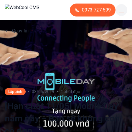
0973 727 599
Quay lại
•
•
03/05/2019
4 phút đọc
Lập trình
[Hạn chót 11/05] Mobile Day
năm nay – Bạn sẽ không còn
cô đơn