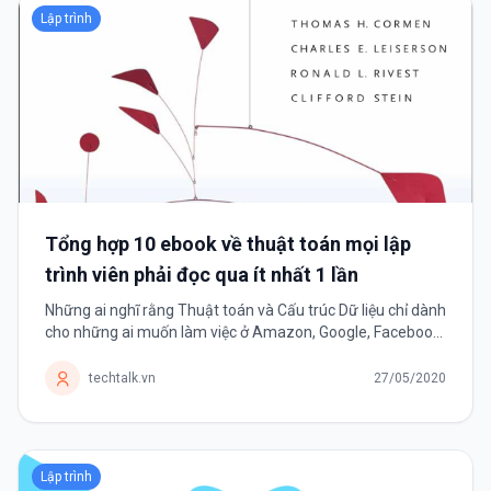
Lập trình
Tổng hợp 10 ebook về thuật toán mọi lập
trình viên phải đọc qua ít nhất 1 lần
Những ai nghĩ rằng Thuật toán và Cấu trúc Dữ liệu chỉ dành
cho những ai muốn làm việc ở Amazon, Google, Facebook,
Intel hay Microsoft,.. thì hãy nhớ đây là kỹ năng duy nhất
tồn tại bền vững...
techtalk.vn
27/05/2020
Lập trình