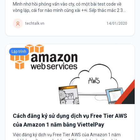
Mình nhớ hồi phỏng vấn vào cty, có một bài test code về
vòng lặp, cái for nào mình cũng xài ++i. Sếp thắc mắc 2 3
lần sao không dùng i++ nhưng mình cứ vòng vo là "it's
faster but I...
techtalk.vn
14/01/2020
Lập trình
Cách đăng ký sử dụng dịch vụ Free Tier AWS
của Amazon 1 năm bằng ViettelPay
Việc đăng ký dịch vụ Free Tier AWS của Amazon 1 năm