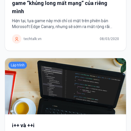
game “khủng long mất mạng” của riêng
mình
Hiện tại, tựa game này mới chỉ có mặt trên phiên bản
Microsoft Edge Canary, nhưng sẽ sớm ra mắt rộng rãi
trong thời gian tới. Google Chrome có thể xem là một trong
những trình duyệt web phổ...
techtalk.vn
08/03/2020
Lập trình
i++ và ++i