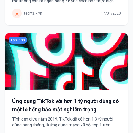
mà không cần ra ngân hàng ? Bằng cách nào thực hiện
được điều đó ? Trước tiên chúng ta cần tìm hiểu AWS
(Amazon Web Services) là sản phẩm...
techtalk.vn
14/01/2020
Lập trình
Ứng dụng TikTok với hơn 1 tỷ người dùng có
một lỗ hổng bảo mật nghiêm trọng
Tính đến giữa năm 2019, TikTok đã có hơn 1,3 tỷ người
dùng hàng tháng, là ứng dụng mạng xã hội top 1 trên
Android và top 2 trên iOS. TikTok là ứng dụng mạng xã hội