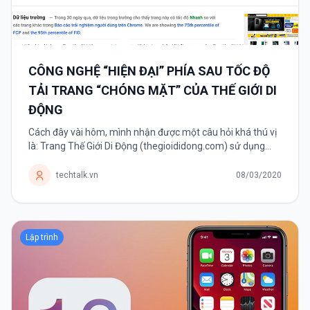
CÔNG NGHỆ “HIỆN ĐẠI” PHÍA SAU TỐC ĐỘ
TẢI TRANG “CHÓNG MẶT” CỦA THẾ GIỚI DI
ĐỘNG
Cách đây vài hôm, mình nhận được một câu hỏi khá thú vị
là: Trang Thế Giới Di Động (thegioididong.com) sử dụng
công nghệ gì mà có thể tải nhanh chóng mặt như vậy. Chỉ
mất vài...
techtalk.vn
08/03/2020
Lập trình