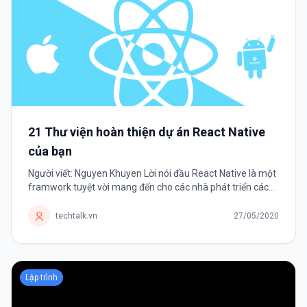
21 Thư viện hoàn thiện dự án React Native
của bạn
Người viết: Nguyen Khuyen Lời nói đầu React Native là một
framwork tuyệt vời mang đến cho các nhà phát triển cách
phát triển ứng dụng mobile đa nền tảng. Framwork có một
danh sách dài các thư...
techtalk.vn
27/05/2020
Lập trình