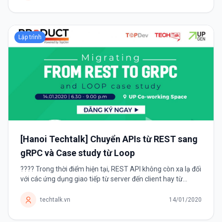
Lập trình
[Hanoi Techtalk] Chuyển APIs từ REST sang
gRPC và Case study từ Loop
???? Trong thời điểm hiện tại, REST API không còn xa lạ đối
với các ứng dụng giao tiếp từ server đến client hay từ
instance products giao tiếp đến instance users. Đây
phương thức tạo API với...
techtalk.vn
14/01/2020