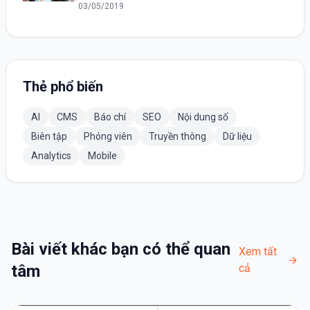
03/05/2019
Thẻ phổ biến
AI
CMS
Báo chí
SEO
Nội dung số
Biên tập
Phóng viên
Truyền thông
Dữ liệu
Analytics
Mobile
Bài viết khác bạn có thể quan
Xem tất
tâm
cả