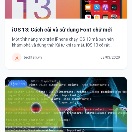
iOS 13: Cách cài và sử dụng Font chữ mới
Một tính năng mới trên iPhone chạy iOS 13 mà bạn nên
khám phá và dùng thử. Kể từ khi ra mắt, iOS 13 có rất
nhiều thay đổi và cải tiến khiến người dùng háo hức nâng
cấp. Và Font chữ chính...
techtalk.vn
08/03/2020
Lập trình