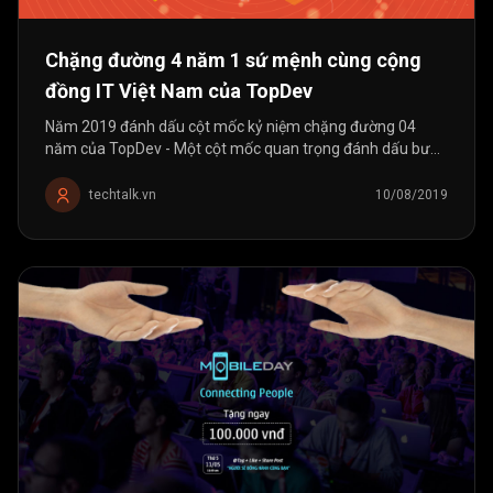
Chặng đường 4 năm 1 sứ mệnh cùng cộng
đồng IT Việt Nam của TopDev
Năm 2019 đánh dấu cột mốc kỷ niệm chặng đường 04
năm của TopDev - Một cột mốc quan trọng đánh dấu bước
đi phát triển của TopDev cùng cộng đồng Công nghệ Việt
Nam. 04 năm - Với hệ...
techtalk.vn
10/08/2019