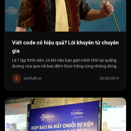
Viết code có hiệu quả? Lời khuyên từ chuyên
gia
Là 1 lập trình viên, có khi nào bạn giật mình nhìn lại quãng
đường vừa qua với bao đêm thức trắng cùng những dòng
code và tự hỏi “Code tốt liệu có đủ?”, hay “Tôi cần gì hơn
để...
techtalk.vn
03/05/2019