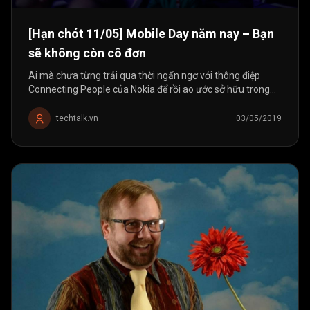
[Hạn chót 11/05] Mobile Day năm nay – Bạn
sẽ không còn cô đơn
Ai mà chưa từng trải qua thời ngẩn ngơ với thông điệp
Connecting People của Nokia để rồi ao ước sở hữu trong
tay 1 chiếc điện thoại phím số kết nối với những người mà
ta yêu thương? ...
techtalk.vn
03/05/2019