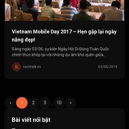
Vietnam Mobile Day 2017 – Hẹn gặp lại ngày
nắng đẹp!
Sáng ngày 03/06, sự kiện Ngày Hội Di Động Toàn Quốc
chính thức khép lại với những dư âm khó quên giữa
cơn nắng nóng đổ lửa ở trung tâm của mảnh đất miền
Trung. Tiếp nối hành...
techtalk.vn
03/05/2019
1
2
3
...
10
Bài viết nổi bật