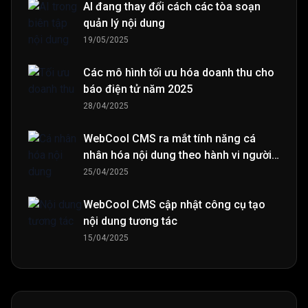
AI đang thay đổi cách các tòa soạn
quản lý nội dung
19/05/2025
Các mô hình tối ưu hóa doanh thu cho
báo điện tử năm 2025
28/04/2025
WebCool CMS ra mắt tính năng cá
nhân hóa nội dung theo hành vi người
đọc
25/04/2025
WebCool CMS cập nhật công cụ tạo
nội dung tương tác
15/04/2025