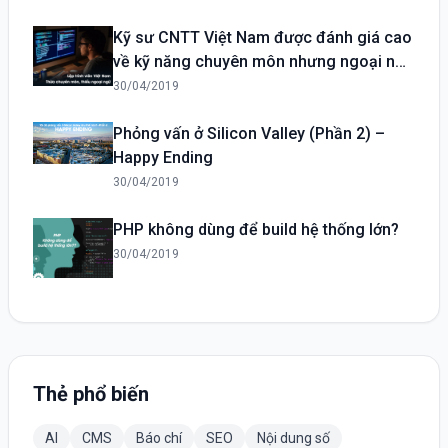
Kỹ sư CNTT Việt Nam được đánh giá cao
về kỹ năng chuyên môn nhưng ngoại ngữ
yếu
30/04/2019
Phỏng vấn ở Silicon Valley (Phần 2) –
Happy Ending
30/04/2019
PHP không dùng để build hệ thống lớn?
30/04/2019
Thẻ phổ biến
AI
CMS
Báo chí
SEO
Nội dung số