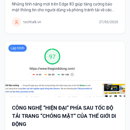
Những tính năng mới trên Edge 83 giúp tăng cường bảo
mật thông tin cho người dùng và phòng tránh tải về các
tệp tin độc hại. Microsoft mới giới thiệu trình duyệt Edge
được vài tháng...
techtalk.vn
27/05/2020
Lập trình
CÔNG NGHỆ “HIỆN ĐẠI” PHÍA SAU TỐC ĐỘ
TẢI TRANG “CHÓNG MẶT” CỦA THẾ GIỚI DI
ĐỘNG