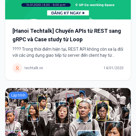
[Hanoi Techtalk] Chuyển APIs từ REST sang
gRPC và Case study từ Loop
???? Trong thời điểm hiện tại, REST API không còn xa lạ đối
với các ứng dụng giao tiếp từ server đến client hay từ
instance products giao tiếp đến instance users. Đây
phương thức tạo API với...
techtalk.vn
14/01/2020
Lập trình