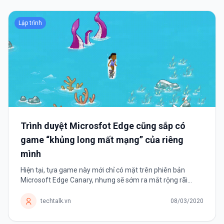
Lập trình
Trình duyệt Microsfot Edge cũng sắp có
game “khủng long mất mạng” của riêng
mình
Hiện tại, tựa game này mới chỉ có mặt trên phiên bản
Microsoft Edge Canary, nhưng sẽ sớm ra mắt rộng rãi
trong thời gian tới. Google Chrome có thể xem là một trong
những trình duyệt web phổ...
techtalk.vn
08/03/2020