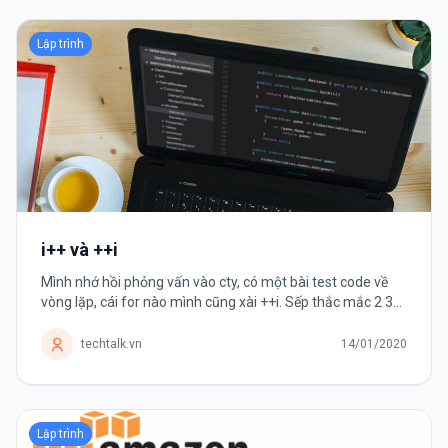
Lập trình
i++ và ++i
Mình nhớ hồi phỏng vấn vào cty, có một bài test code về
vòng lặp, cái for nào mình cũng xài ++i. Sếp thắc mắc 2 3
lần sao không dùng i++ nhưng mình cứ vòng vo là "it's
faster but I...
techtalk.vn
14/01/2020
Lập trình