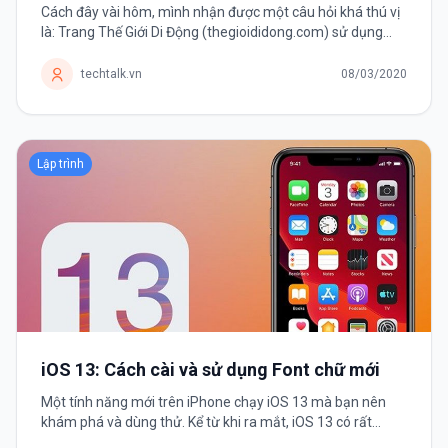
Cách đây vài hôm, mình nhận được một câu hỏi khá thú vị
là: Trang Thế Giới Di Động (thegioididong.com) sử dụng
công nghệ gì mà có thể tải nhanh chóng mặt như vậy. Chỉ
mất vài...
techtalk.vn
08/03/2020
Lập trình
iOS 13: Cách cài và sử dụng Font chữ mới
Một tính năng mới trên iPhone chạy iOS 13 mà bạn nên
khám phá và dùng thử. Kể từ khi ra mắt, iOS 13 có rất
nhiều thay đổi và cải tiến khiến người dùng háo hức nâng