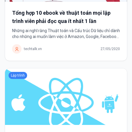
Tổng hợp 10 ebook về thuật toán mọi lập
trình viên phải đọc qua ít nhất 1 lần
Những ai nghĩ rằng Thuật toán và Cấu trúc Dữ liệu chỉ dành
cho những ai muốn làm việc ở Amazon, Google, Facebook,
Intel hay Microsoft,.. thì hãy nhớ đây là kỹ năng duy nhất
tồn tại bền vững...
techtalk.vn
27/05/2020
Lập trình