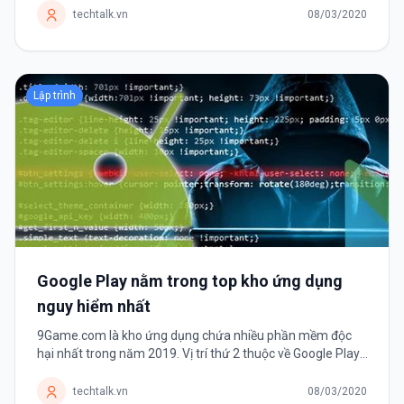
cấp. Và Font chữ chính...
techtalk.vn
08/03/2020
Lập trình
Google Play nằm trong top kho ứng dụng
nguy hiểm nhất
9Game.com là kho ứng dụng chứa nhiều phần mềm độc
hại nhất trong năm 2019. Vị trí thứ 2 thuộc về Google Play.
Theo thống kê về các mối đe dọa bởi phần mềm di động
năm 2019 của công ty...
techtalk.vn
08/03/2020