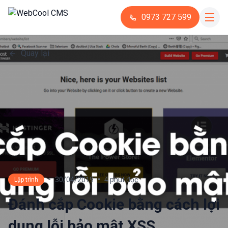
0973 727 599
Quay lại
•
•
30/04/2019
4 phút đọc
Lập trình
Đánh cắp Cookie bằng cách lợi
dụng lỗi bảo mật XSS