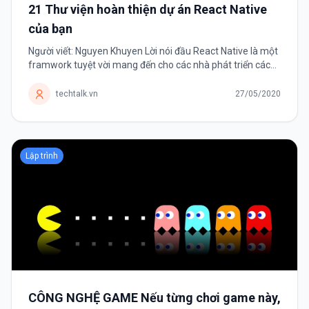
21 Thư viện hoàn thiện dự án React Native
của bạn
Người viết: Nguyen Khuyen Lời nói đầu React Native là một
framwork tuyệt vời mang đến cho các nhà phát triển cách
phát triển ứng dụng mobile đa nền tảng. Framwork có một
danh sách dài các thư...
techtalk.vn
27/05/2020
Lập trình
CÔNG NGHỆ GAME Nếu từng chơi game này,