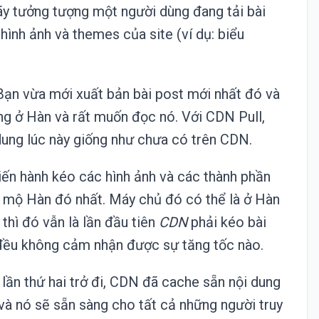
ãy tưởng tượng một người dùng đang tải bài
hình ảnh và themes của site (ví dụ: biểu
Bạn vừa mới xuất bản bài post mới nhất đó và
g ở Hàn và rất muốn đọc nó. Với CDN Pull,
 dung lúc này giống như chưa có trên CDN.
iến hành kéo các hình ảnh và các thành phần
 mộ Hàn đó nhất. Máy chủ đó có thể là ở Hàn
thì đó vẫn là lần đầu tiên
CDN
phải kéo bài
ả đều không cảm nhận được sự tăng tốc nào.
ừ lần thứ hai trở đi, CDN đã cache sẵn nội dung
và nó sẽ sẵn sàng cho tất cả những người truy