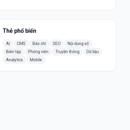
Thẻ phổ biến
AI
CMS
Báo chí
SEO
Nội dung số
Biên tập
Phóng viên
Truyền thông
Dữ liệu
Analytics
Mobile