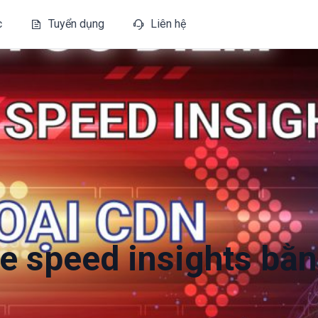
c
Tuyển dụng
Liên hệ
e speed insights bằ