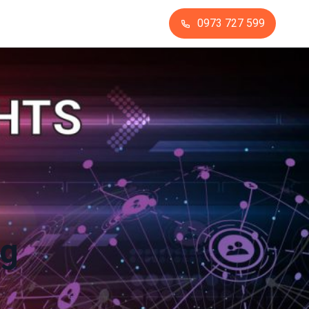
0973 727 599
ng