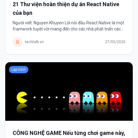
21 Thư viện hoàn thiện dự án React Native
của bạn
Người viết: Nguyen Khuyen Lời nói đầu React Native là một
framwork tuyệt vời mang đến cho các nhà phát triển cách
phát triển ứng dụng mobile đa nền tảng. Framwork có một
danh sách dài các thư...
techtalk.vn
27/05/2020
Lập trình
CÔNG NGHỆ GAME Nếu từng chơi game này,