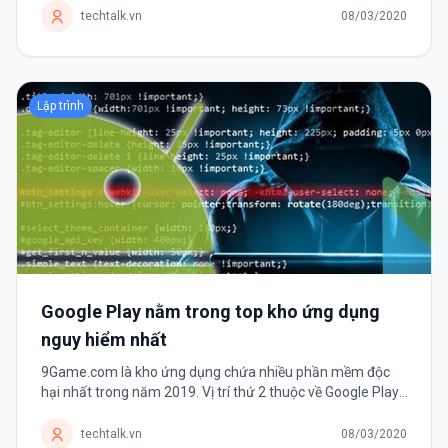
cấp. Và Font chữ chính...
techtalk.vn
08/03/2020
Lập trình
Google Play nằm trong top kho ứng dụng
nguy hiểm nhất
9Game.com là kho ứng dụng chứa nhiều phần mềm độc
hại nhất trong năm 2019. Vị trí thứ 2 thuộc về Google Play.
Theo thống kê về các mối đe dọa bởi phần mềm di động
năm 2019 của công ty...
techtalk.vn
08/03/2020