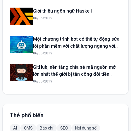
Giới thiệu ngôn ngữ Haskell
06/05/2019
Một chương trình bot có thể tự động sửa
lỗi phần mềm với chất lượng ngang với
con người
06/05/2019
GitHub, nền tảng chia sẻ mã nguồn mở
lớn nhất thế giới bị tấn công đòi tiền
chuộc
06/05/2019
Thẻ phổ biến
AI
CMS
Báo chí
SEO
Nội dung số