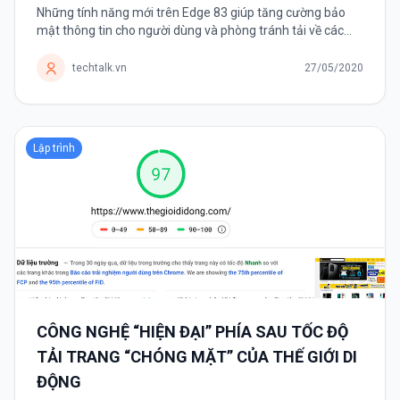
Những tính năng mới trên Edge 83 giúp tăng cường bảo
mật thông tin cho người dùng và phòng tránh tải về các
tệp tin độc hại. Microsoft mới giới thiệu trình duyệt Edge
được vài tháng...
techtalk.vn
27/05/2020
Lập trình
CÔNG NGHỆ “HIỆN ĐẠI” PHÍA SAU TỐC ĐỘ
TẢI TRANG “CHÓNG MẶT” CỦA THẾ GIỚI DI
ĐỘNG