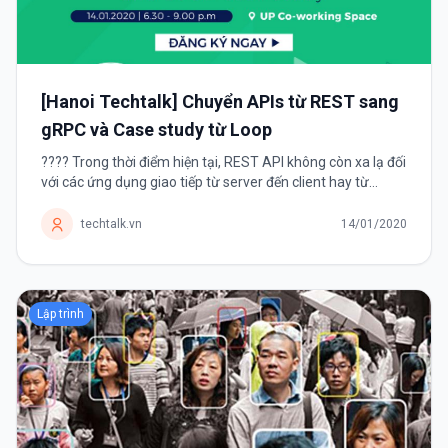
[Hanoi Techtalk] Chuyển APIs từ REST sang
gRPC và Case study từ Loop
???? Trong thời điểm hiện tại, REST API không còn xa lạ đối
với các ứng dụng giao tiếp từ server đến client hay từ
instance products giao tiếp đến instance users. Đây
phương thức tạo API với...
techtalk.vn
14/01/2020
Lập trình