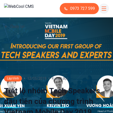
0973 727 599
Quay lại
•
•
12/05/2019
4 phút đọc
Lập trình
Tiết lộ nhóm Tech Speakers
đầu tiên của chương trình
Vietnam Mobile Day 2019