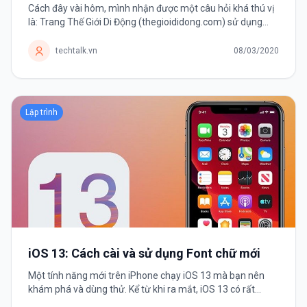
Cách đây vài hôm, mình nhận được một câu hỏi khá thú vị
là: Trang Thế Giới Di Động (thegioididong.com) sử dụng
công nghệ gì mà có thể tải nhanh chóng mặt như vậy. Chỉ
mất vài...
techtalk.vn
08/03/2020
Lập trình
iOS 13: Cách cài và sử dụng Font chữ mới
Một tính năng mới trên iPhone chạy iOS 13 mà bạn nên
khám phá và dùng thử. Kể từ khi ra mắt, iOS 13 có rất
nhiều thay đổi và cải tiến khiến người dùng háo hức nâng