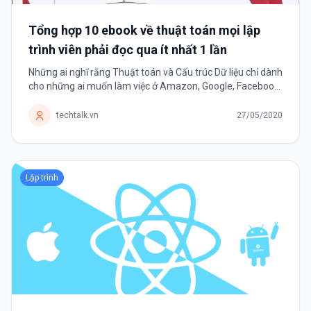
Tổng hợp 10 ebook về thuật toán mọi lập
trình viên phải đọc qua ít nhất 1 lần
Những ai nghĩ rằng Thuật toán và Cấu trúc Dữ liệu chỉ dành
cho những ai muốn làm việc ở Amazon, Google, Facebook,
Intel hay Microsoft,.. thì hãy nhớ đây là kỹ năng duy nhất
tồn tại bền vững...
techtalk.vn
27/05/2020
Lập trình