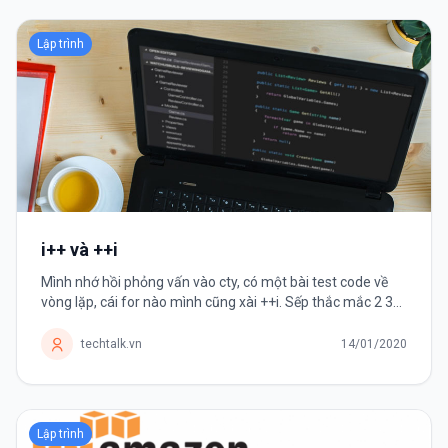
Lập trình
i++ và ++i
Mình nhớ hồi phỏng vấn vào cty, có một bài test code về
vòng lặp, cái for nào mình cũng xài ++i. Sếp thắc mắc 2 3
lần sao không dùng i++ nhưng mình cứ vòng vo là "it's
faster but I...
techtalk.vn
14/01/2020
Lập trình