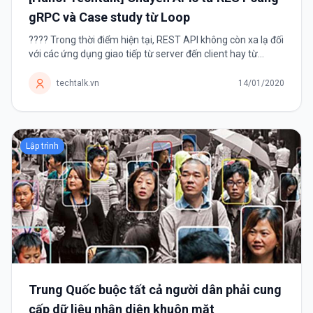
gRPC và Case study từ Loop
???? Trong thời điểm hiện tại, REST API không còn xa lạ đối
với các ứng dụng giao tiếp từ server đến client hay từ
instance products giao tiếp đến instance users. Đây
phương thức tạo API với...
techtalk.vn
14/01/2020
Lập trình
Trung Quốc buộc tất cả người dân phải cung
cấp dữ liệu nhận diện khuôn mặt