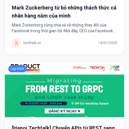
Mark Zuckerberg từ bỏ những thách thức cá
nhân hàng năm của mình
Mark Zuckerberg cũng chia sẻ về những thay đổi của
Facebook trong thời gian tới. Mới đây, CEO của Facebook
tuyên bố sẽ không còn đặt ra những thách thức mỗi năm
cho bản thân mình nữa. Thay...
techtalk.vn
14/01/2020
Lập trình
[Hanoi Techtalk] Chuyển APIs từ REST sang