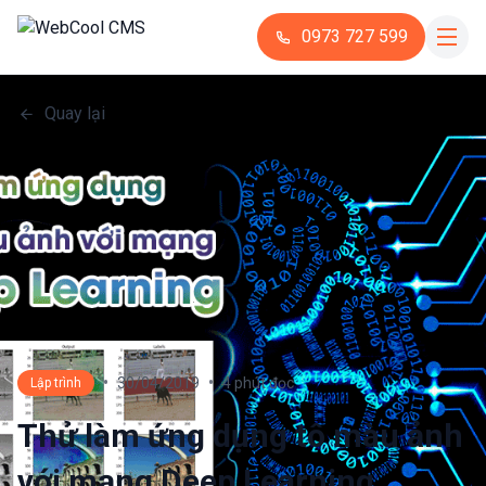
0973 727 599
Quay lại
•
•
30/04/2019
4 phút đọc
Lập trình
Thử làm ứng dụng tô màu ảnh
với mạng Deep Learning