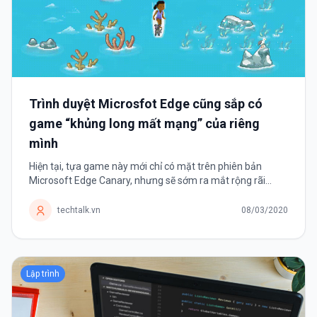
Trình duyệt Microsfot Edge cũng sắp có
game “khủng long mất mạng” của riêng
mình
Hiện tại, tựa game này mới chỉ có mặt trên phiên bản
Microsoft Edge Canary, nhưng sẽ sớm ra mắt rộng rãi
trong thời gian tới. Google Chrome có thể xem là một trong
những trình duyệt web phổ...
techtalk.vn
08/03/2020
Lập trình