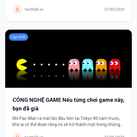
phát triển ứng dụng mobile đa nền tảng. Framwork có một
danh sách dài các thư...
techtalk.vn
27/05/2020
Lập trình
CÔNG NGHỆ GAME Nếu từng chơi game này,
bạn đã già
Khi Pac-Man ra mắt lần đầu tiên tại Tokyo 40 năm trước,
khó ai có thể đoán rằng nó sẽ trở thành một trong những
tựa game thành công nhất mọi thời đại. Trong những năm
1970-1980, trò chơi...