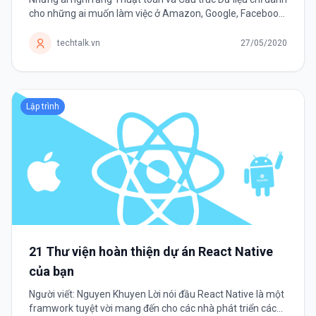
cho những ai muốn làm việc ở Amazon, Google, Facebook,
Intel hay Microsoft,.. thì hãy nhớ đây là kỹ năng duy nhất
tồn tại bền vững...
techtalk.vn
27/05/2020
Lập trình
21 Thư viện hoàn thiện dự án React Native
của bạn
Người viết: Nguyen Khuyen Lời nói đầu React Native là một
framwork tuyệt vời mang đến cho các nhà phát triển cách