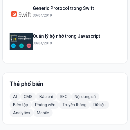
Generic Protocol trong Swift
30/04/2019
Quản lý bộ nhớ trong Javascript
30/04/2019
Thẻ phổ biến
AI
CMS
Báo chí
SEO
Nội dung số
Biên tập
Phóng viên
Truyền thông
Dữ liệu
Analytics
Mobile