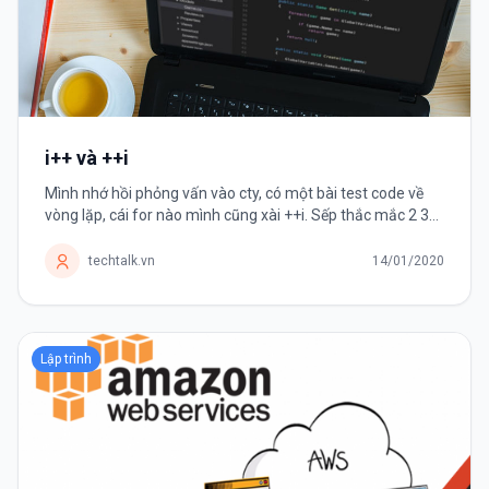
i++ và ++i
Mình nhớ hồi phỏng vấn vào cty, có một bài test code về
vòng lặp, cái for nào mình cũng xài ++i. Sếp thắc mắc 2 3
lần sao không dùng i++ nhưng mình cứ vòng vo là "it's
faster but I...
techtalk.vn
14/01/2020
Lập trình