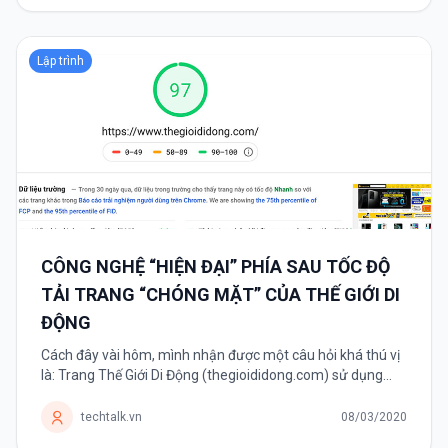
Lập trình
CÔNG NGHỆ “HIỆN ĐẠI” PHÍA SAU TỐC ĐỘ
TẢI TRANG “CHÓNG MẶT” CỦA THẾ GIỚI DI
ĐỘNG
Cách đây vài hôm, mình nhận được một câu hỏi khá thú vị
là: Trang Thế Giới Di Động (thegioididong.com) sử dụng
công nghệ gì mà có thể tải nhanh chóng mặt như vậy. Chỉ
mất vài...
techtalk.vn
08/03/2020