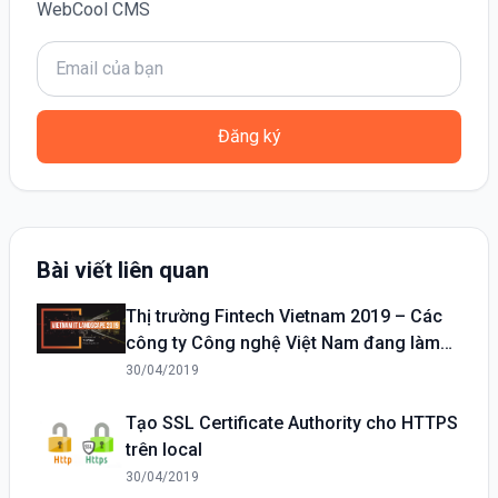
WebCool CMS
Đăng ký
Bài viết liên quan
Thị trường Fintech Vietnam 2019 – Các
công ty Công nghệ Việt Nam đang làm
gì?
30/04/2019
Tạo SSL Certificate Authority cho HTTPS
trên local
30/04/2019