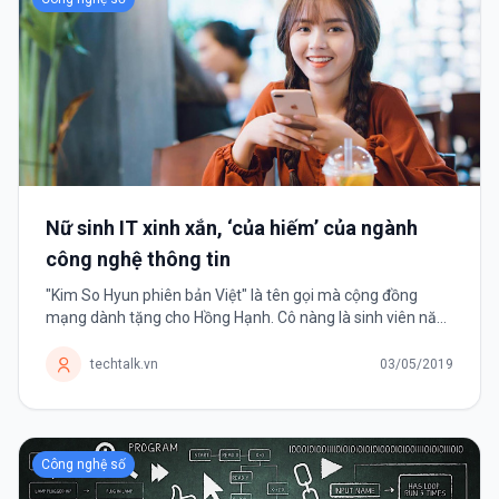
Nữ sinh IT xinh xắn, ‘của hiếm’ của ngành
công nghệ thông tin
"Kim So Hyun phiên bản Việt" là tên gọi mà cộng đồng
mạng dành tặng cho Hồng Hạnh. Cô nàng là sinh viên năm
cuối ngành công nghệ thông tin. Bùi Thị Hồng Hạnh (sinh
năm 1997) hiện là...
techtalk.vn
03/05/2019
Công nghệ số