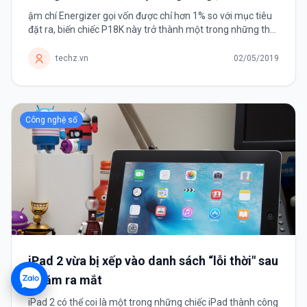
ậm chí Energizer gọi vốn được chỉ hơn 1% so với mục tiêu
đặt ra, biến chiếc P18K này trở thành một trong những thất
bại đáng nhớ nhất trong lịch sử gọi vốn.
techz.vn
02/05/2019
Công nghệ số
iPad 2 vừa bị xếp vào danh sách “lỗi thời" sau
8 năm ra mắt
iPad 2 có thể coi là một trong những chiếc iPad thành công