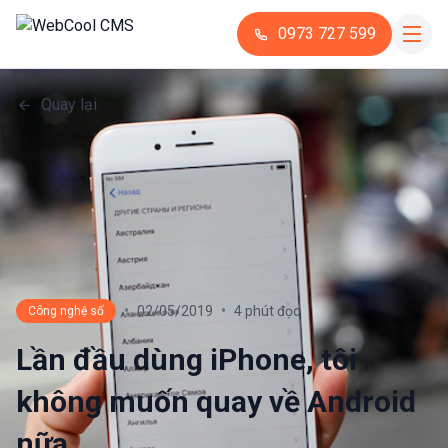
0973 727 599
Quay lại
•
•
02/05/2019
4 phút đọc
Công nghệ số
Lần đầu dùng iPhone, tôi
không muốn quay về Android
nữa