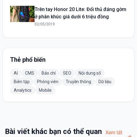
Trên tay Honor 20 Lite: Đối thủ đáng gờm
ở phân khúc giá dưới 6 triệu đồng
02/05/2019
Thẻ phổ biến
AI
CMS
Báo chí
SEO
Nội dung số
Biên tập
Phóng viên
Truyền thông
Dữ liệu
Analytics
Mobile
Bài viết khác bạn có thể quan
Xem tất