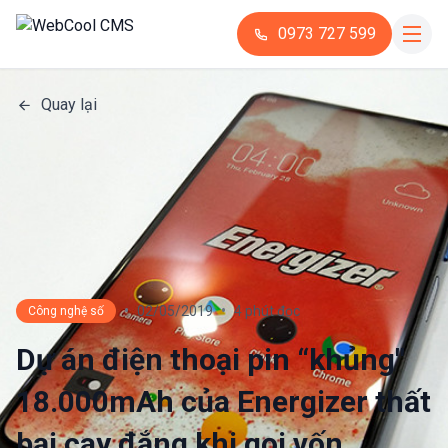
0973 727 599
Quay lại
•
•
02/05/2019
4 phút đọc
Công nghệ số
Dự án điện thoại pin “khủng"
18.000mAh của Energizer thất
bại cay đắng khi gọi vốn