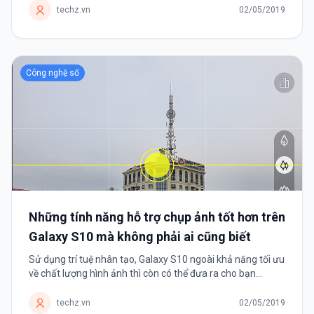
trước đat 32MP với mức giá chỉ 5,99 triệu đồng.
techz.vn
02/05/2019
Công nghệ số
Những tính năng hỗ trợ chụp ảnh tốt hơn trên
Galaxy S10 mà không phải ai cũng biết
Sử dụng trí tuệ nhân tạo, Galaxy S10 ngoài khả năng tối ưu
về chất lượng hình ảnh thì còn có thể đưa ra cho bạn
những gợi ý chụp để có một bức ảnh “chuẩn không cần
chỉnh”.
techz.vn
02/05/2019