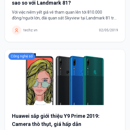
sao so với Landmark 81?
Với việc niêm yết giá vé tham quan lên tới 810.000
đồng/người lớn, đài quan sát Skyview tại Landmark 81 trở
thành một trong những tòa nhà có giá vé đắt nhất thế giới.
techz.vn
02/05/2019
Công nghệ số
Huawei sắp giới thiệu Y9 Prime 2019:
Camera thò thụt, giá hấp dẫn