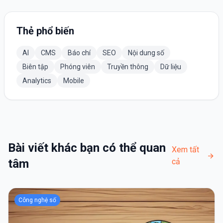
Thẻ phổ biến
AI
CMS
Báo chí
SEO
Nội dung số
Biên tập
Phóng viên
Truyền thông
Dữ liệu
Analytics
Mobile
Bài viết khác bạn có thể quan
Xem tất
tâm
cả
Công nghệ số