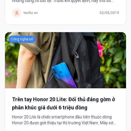
nhưng cũng có bất lợi. Trước khi quyết định, hãy thử so
sánh chúng với đồng hồ Seiko 5 quân đội phân phối chính
hãng để tìm ra giải pháp phù hợp với mình.
techz.vn
02/05/2019
Công nghệ số
Trên tay Honor 20 Lite: Đối thủ đáng gờm ở
phân khúc giá dưới 6 triệu đồng
Honor 20 Lite là chiếc smartphone đầu tiên thuộc dòng
Honor 20 được giới thiệu tại thị trường Việt Nam. Máy sở
hữu rất nhiều ưu điểm từ cụm 3 camera sau và camera