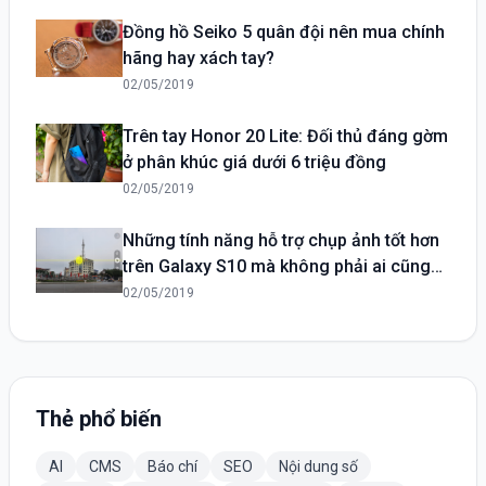
Đồng hồ Seiko 5 quân đội nên mua chính
hãng hay xách tay?
02/05/2019
Trên tay Honor 20 Lite: Đối thủ đáng gờm
ở phân khúc giá dưới 6 triệu đồng
02/05/2019
Những tính năng hỗ trợ chụp ảnh tốt hơn
trên Galaxy S10 mà không phải ai cũng
biết
02/05/2019
Thẻ phổ biến
AI
CMS
Báo chí
SEO
Nội dung số