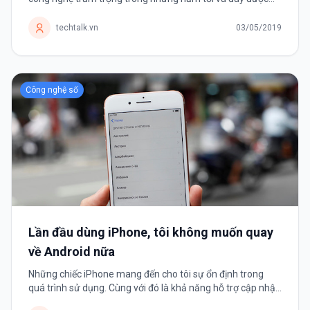
xem là giải pháp lâu dài cho vấn đề này. Lập trình máy tính
sẽ trở...
techtalk.vn
03/05/2019
Công nghệ số
Lần đầu dùng iPhone, tôi không muốn quay
về Android nữa
Những chiếc iPhone mang đến cho tôi sự ổn định trong
quá trình sử dụng. Cùng với đó là khả năng hỗ trợ cập nhật
phần mềm lâu dài, điều mà đa số smartphone Android