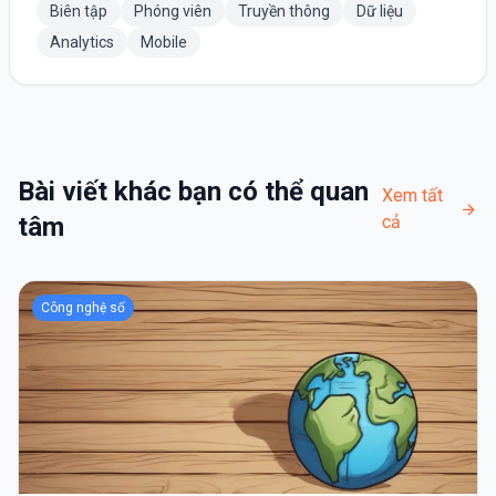
Biên tập
Phóng viên
Truyền thông
Dữ liệu
Analytics
Mobile
Bài viết khác bạn có thể quan
Xem tất
tâm
cả
Công nghệ số