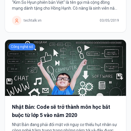
"Kim So Hyun phiên bản Việt" là tên gọi mà cộng đồng
mạng dành tặng cho Hồng Hạnh. Cô nàng là sinh viên năm
cuối ngành công nghệ thông tin. Bùi Thị Hồng Hạnh (sinh
năm 1997) hiện là...
techtalk.vn
03/05/2019
Công nghệ số
Nhật Bản: Code sẽ trở thành môn học bắt
buộc từ lớp 5 vào năm 2020
Nhật Bản đang phải đối mặt với nguy cơ thiếu hụt nhân sự
công nghệ trầm trọng trong những năm tới và đây được