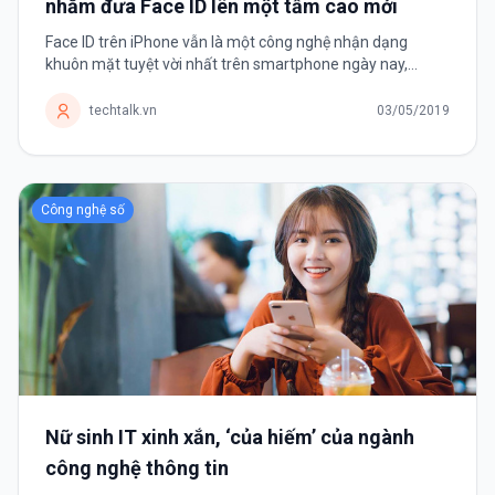
nhằm đưa Face ID lên một tầm cao mới
Face ID trên iPhone vẫn là một công nghệ nhận dạng
khuôn mặt tuyệt vời nhất trên smartphone ngày nay,
nhưng không phải là không có khuyết điểm. Dù Face ID vẫn
hoạt động trong công việc...
techtalk.vn
03/05/2019
Công nghệ số
Nữ sinh IT xinh xắn, ‘của hiếm’ của ngành
công nghệ thông tin