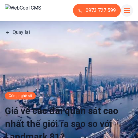
0973 727 599
Quay lại
•
•
02/05/2019
4 phút đọc
Công nghệ số
Giá vé các đài quan sát cao
nhất thế giới ra sao so với
Landmark 81?