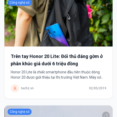
Công nghệ số
Trên tay Honor 20 Lite: Đối thủ đáng gờm ở
phân khúc giá dưới 6 triệu đồng
Honor 20 Lite là chiếc smartphone đầu tiên thuộc dòng
Honor 20 được giới thiệu tại thị trường Việt Nam. Máy sở
hữu rất nhiều ưu điểm từ cụm 3 camera sau và camera
trước đat 32MP với mức giá chỉ 5,99 triệu đồng.
techz.vn
02/05/2019
Công nghệ số