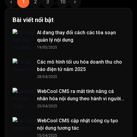
1
2
3
...
10
Bài viết nổi bật
AI đang thay đổi cách các tòa soạn
quản lý nội dung
19/05/2025
Các mô hình tối ưu hóa doanh thu cho
báo điện tử năm 2025
28/04/2025
WebCool CMS ra mắt tính năng cá
nhân hóa nội dung theo hành vi người
đọc
25/04/2025
WebCool CMS cập nhật công cụ tạo
nội dung tương tác
15/04/2025