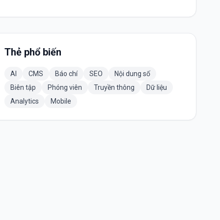
Thẻ phổ biến
AI
CMS
Báo chí
SEO
Nội dung số
Biên tập
Phóng viên
Truyền thông
Dữ liệu
Analytics
Mobile