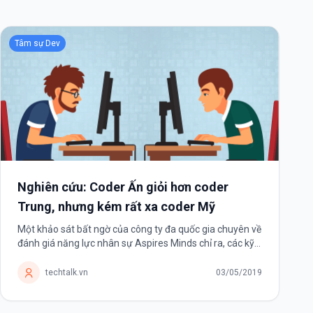
Tâm sự Dev
Nghiên cứu: Coder Ấn giỏi hơn coder
Trung, nhưng kém rất xa coder Mỹ
Một khảo sát bất ngờ của công ty đa quốc gia chuyên về
đánh giá năng lực nhân sự Aspires Minds chỉ ra, các kỹ
sư Ấn Độ có kỹ năng lập trình tốt hơn kỹ sư Trung Quốc
nhưng vẫn thua kém...
techtalk.vn
03/05/2019