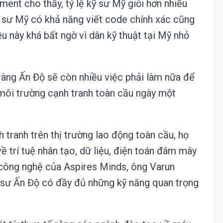
ent cho thấy, tỷ lệ kỹ sư Mỹ giỏi hơn nhiều
ỹ sư Mỹ có khả năng viết code chính xác cũng
ều này khá bất ngờ vì dân kỹ thuật tại Mỹ nhỏ
ràng Ấn Độ sẽ còn nhiều việc phải làm nữa để
 môi trường cạnh tranh toàn cầu ngày một
 tranh trên thị trường lao động toàn cầu, họ
ề trí tuệ nhân tạo, dữ liệu, điện toán đám mây
 công nghệ của Aspires Minds, ông Varun
 sư Ấn Độ có đầy đủ những kỹ năng quan trọng