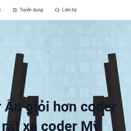
c
Tuyển dụng
Liên hệ
 Ấn giỏi hơn coder
rất xa coder Mỹ