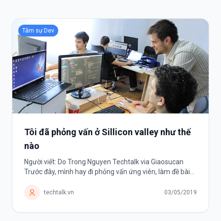
Tâm sự Dev
Tôi đã phỏng vấn ở Sillicon valley như thế
nào
Người viết: Do Trong Nguyen Techtalk via Giaosucan
Trước đây, mình hay đi phỏng vấn ứng viên, làm đề bài
test để kiểm tra năng lực ứng viên. Nhưng giờ cũng đến
lúc phải lên thớt, trở...
techtalk.vn
03/05/2019