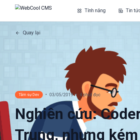
Tính năng
Tin tứ
Quay lại
•
•
03/05/2019
4 phút đọc
Tâm sự Dev
Nghiên cứu: Coder
Trung, nhưng kém 