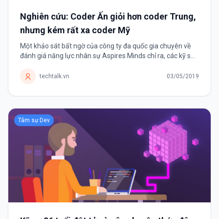
Nghiên cứu: Coder Ấn giỏi hơn coder Trung,
nhưng kém rất xa coder Mỹ
Một khảo sát bất ngờ của công ty đa quốc gia chuyên về
đánh giá năng lực nhân sự Aspires Minds chỉ ra, các kỹ sư
Ấn Độ có kỹ năng lập trình tốt hơn kỹ sư Trung Quốc nhưng
vẫn thua kém...
techtalk.vn
03/05/2019
Tâm sự Dev