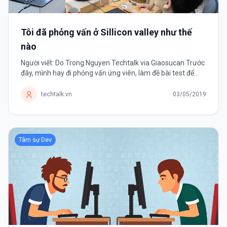
Tôi đã phỏng vấn ở Sillicon valley như thế
nào
Người viết: Do Trong Nguyen Techtalk via Giaosucan Trước
đây, mình hay đi phỏng vấn ứng viên, làm đề bài test để
kiểm tra năng lực ứng viên. Nhưng giờ cũng đến lúc phải
lên thớt, trở...
techtalk.vn
03/05/2019
Tâm sự Dev