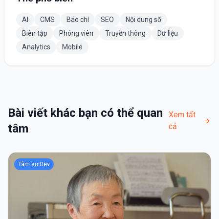
AI
CMS
Báo chí
SEO
Nội dung số
Biên tập
Phóng viên
Truyền thông
Dữ liệu
Analytics
Mobile
Bài viết khác bạn có thể quan
Xem tất
tâm
cả
Tâm sự Dev