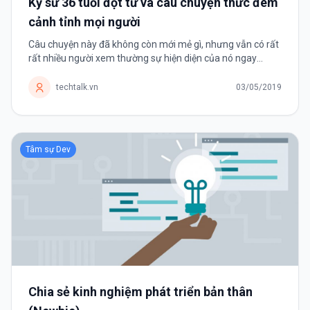
Kỹ sư 36 tuổi đột tử và câu chuyện thức đêm
cảnh tỉnh mọi người
Câu chuyện này đã không còn mới mẻ gì, nhưng vẫn có rất
rất nhiều người xem thường sự hiện diện của nó ngay
trong xã hội hiện đại: Thức đêm. Lời cảnh tỉnh của những ví
dụ đau...
techtalk.vn
03/05/2019
Tâm sự Dev
Chia sẻ kinh nghiệm phát triển bản thân