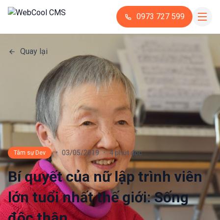
0973 727 599
Quay lại
•
•
03/05/2019
4 phút đọc
Tâm sự Dev
Bí quyết của nữ lập trình viên
lớn tuổi nhất thế giới: Sống
độc thân