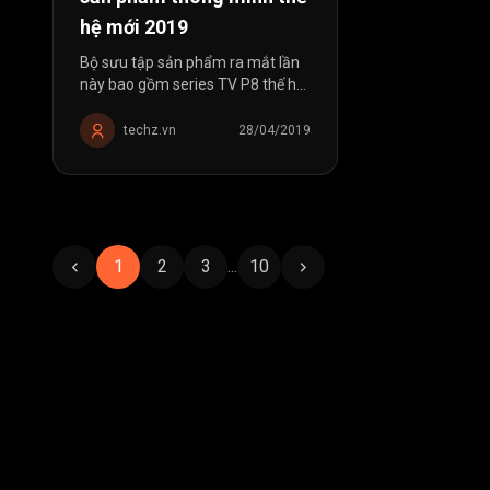
hệ mới 2019
Bộ sưu tập sản phẩm ra mắt lần
này bao gồm series TV P8 thế hệ
mới
techz.vn
28/04/2019
1
2
3
...
10