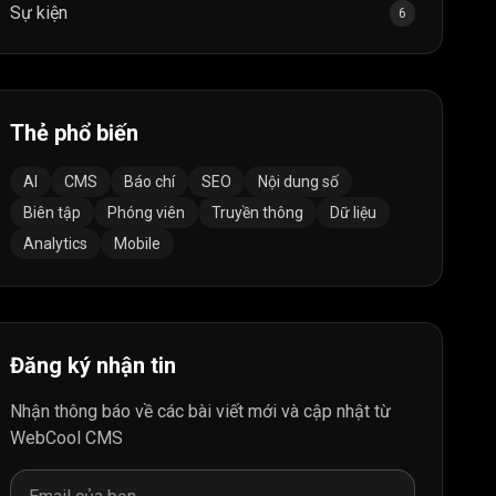
Sự kiện
6
Thẻ phổ biến
AI
CMS
Báo chí
SEO
Nội dung số
Biên tập
Phóng viên
Truyền thông
Dữ liệu
Analytics
Mobile
Đăng ký nhận tin
Nhận thông báo về các bài viết mới và cập nhật từ
WebCool CMS