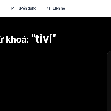
c
Tuyển dụng
Liên hệ
"tivi"
ừ khoá: