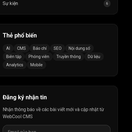
Sự kiện
6
Thẻ phổ biến
AI
CMS
Báo chí
SEO
Nội dung số
Biên tập
Phóng viên
Truyền thông
Dữ liệu
Analytics
Mobile
Đăng ký nhận tin
Nhận thông báo về các bài viết mới và cập nhật từ
WebCool CMS