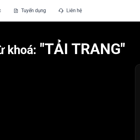
c
Tuyển dụng
Liên hệ
"TẢI TRANG"
ừ khoá: