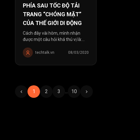
PHÍA SAU TỐC ĐỘ TẢI
TRANG “CHÓNG MẶT”
CỦA THẾ GIỚI DI ĐỘNG
Cách đây vài hôm, mình nhận
được một câu hỏi khá thú vị là:
Trang Thế Giới Di Động
(thegioididong.com) sử dụng
techtalk.vn
08/03/2020
công nghệ gì mà có thể tải nhanh
chóng mặt như vậy. Chỉ mất vài...
1
2
3
...
10