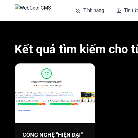
Tính năng
Tin tứ
Kết quả tìm kiếm cho t
CÔNG NGHỆ “HIỆN ĐẠI”