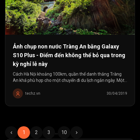
Ảnh chụp non nước Tràng An bằng Galaxy
S10 Plus - Điểm đến không thể bỏ qua trong
kỳ nghỉ lễ này
Cách Hà Nội khoảng 100km, quần thể danh thắng Tràng
An khá phù hợp cho một chuyến đi du lịch ngắn ngày. Một
chiếc điện thoại với 3 camera như Galaxy S10 Plus hoàn
toàn đủ để ghi lại toàn bộ cảnh đẹp trong chuyến đi này.
techz.vn
30/04/2019
1
2
3
...
10