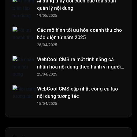
AI đang thay đổi cách các tòa soạn
quản lý nội dung
19/05/2025
Các mô hình tối ưu hóa doanh thu cho
báo điện tử năm 2025
28/04/2025
WebCool CMS ra mắt tính năng cá
nhân hóa nội dung theo hành vi người
đọc
25/04/2025
WebCool CMS cập nhật công cụ tạo
nội dung tương tác
15/04/2025