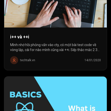
i++ và ++i
Mình nhớ hồi phỏng vấn vào cty, có một bài test code về
vòng lặp, cái for nào mình cũng xài ++i. Sếp thắc mắc 2 3
lần sao không dùng i++ nhưng mình cứ vòng vo là "it's
faster but I...
techtalk.vn
14/01/2020