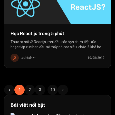
Học React.js trong 5 phút
Thực ra nói về Reactjs, mới đầu các bạn chưa tiếp xúc
hoặc tiếp xúc ban đầu sẽ thấy nó cao siêu, chắc là khó học
lắm. Nó là một thư viện của javascript. Vì cách dùng
javascript trong...
techtalk.vn
10/08/2019
1
2
3
...
10
Bài viết nổi bật