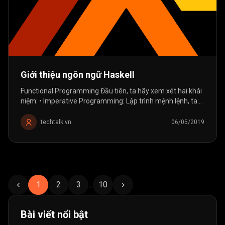
Giới thiệu ngôn ngữ Haskell
Functional Programming Đầu tiên, ta hãy xem xét hai khái
niệm: • Imperative Programming: Lập trình mệnh lệnh, ta
sử dụng câu lệnh để thay đổi trạng thái của chương trình.
Ta sẽ hướng dẫn...
techtalk.vn
06/05/2019
1
2
3
...
10
Bài viết nổi bật