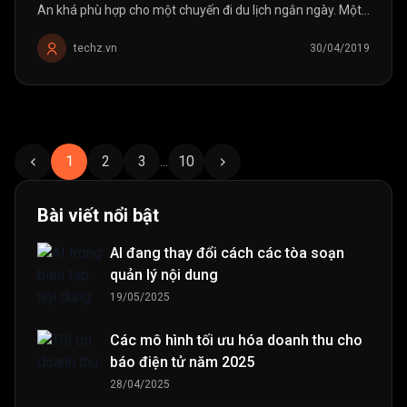
An khá phù hợp cho một chuyến đi du lịch ngắn ngày. Một
chiếc điện thoại với 3 camera như Galaxy S10 Plus hoàn
toàn đủ để ghi lại toàn bộ cảnh đẹp trong chuyến đi này.
techz.vn
30/04/2019
1
2
3
...
10
Bài viết nổi bật
AI đang thay đổi cách các tòa soạn
quản lý nội dung
19/05/2025
Các mô hình tối ưu hóa doanh thu cho
báo điện tử năm 2025
28/04/2025