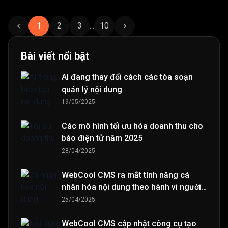
1
2
3
...
10
Bài viết nổi bật
AI đang thay đổi cách các tòa soạn
quản lý nội dung
19/05/2025
Các mô hình tối ưu hóa doanh thu cho
báo điện tử năm 2025
28/04/2025
WebCool CMS ra mắt tính năng cá
nhân hóa nội dung theo hành vi người
đọc
25/04/2025
WebCool CMS cập nhật công cụ tạo