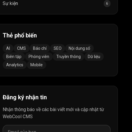
Sự kiện
6
Thẻ phổ biến
AI
CMS
Báo chí
SEO
Nội dung số
Biên tập
Phóng viên
Truyền thông
Dữ liệu
Analytics
Mobile
Đăng ký nhận tin
Nhận thông báo về các bài viết mới và cập nhật từ
WebCool CMS