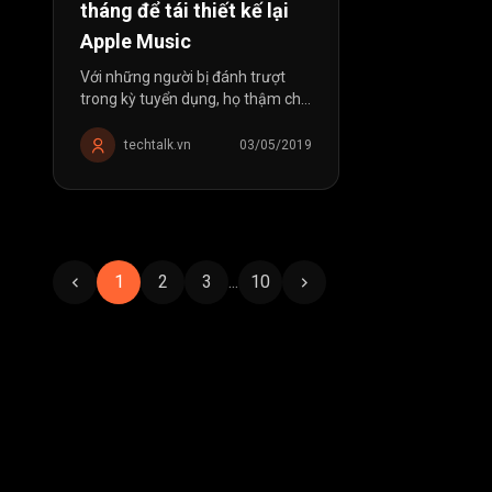
tháng để tái thiết kế lại
Apple Music
Với những người bị đánh trượt
trong kỳ tuyển dụng, họ thậm chí
coi công ty đó như kẻ thù nhưng
Jason Yuan lại khác. Thật khó để
techtalk.vn
03/05/2019
“nuốt” nổi thư từ chối từ nhà
tuyển dụng,...
1
2
3
...
10