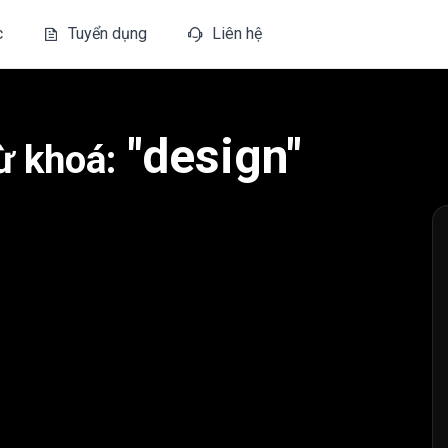
c
Tuyển dụng
Liên hệ
"design"
ừ khoá: