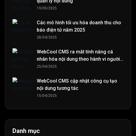
quản lý nội dung
19/05/2025
Các mô hình tối ưu hóa doanh thu cho
báo điện tử năm 2025
28/04/2025
WebCool CMS ra mắt tính năng cá
nhân hóa nội dung theo hành vi người
đọc
25/04/2025
WebCool CMS cập nhật công cụ tạo
nội dung tương tác
15/04/2025
Danh mục