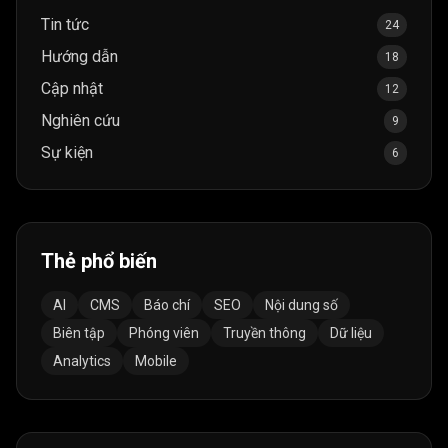
Tin tức
24
Hướng dẫn
18
Cập nhật
12
Nghiên cứu
9
Sự kiện
6
Thẻ phổ biến
AI
CMS
Báo chí
SEO
Nội dung số
Biên tập
Phóng viên
Truyền thông
Dữ liệu
Analytics
Mobile