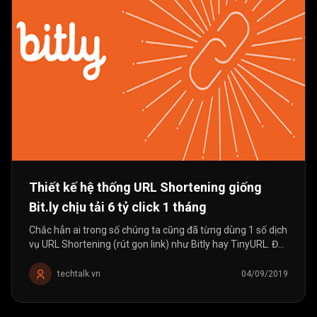
Thiết kế hệ thống URL Shortening giống
Bit.ly chịu tải 6 tỷ click 1 tháng
Chắc hẳn ai trong số chúng ta cũng đã từng dùng 1 số dịch
vụ URL Shortening (rút gọn link) như Bitly hay TinyURL. Đối
với 1 engineer thì việc dùng là 1 chuyện, nhưng làm thế nào
để thiết kế...
techtalk.vn
04/09/2019