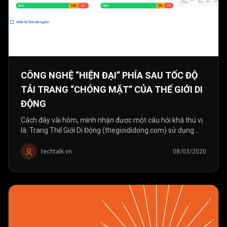
CÔNG NGHỆ “HIỆN ĐẠI” PHÍA SAU TỐC ĐỘ
TẢI TRANG “CHÓNG MẶT” CỦA THẾ GIỚI DI
ĐỘNG
Cách đây vài hôm, mình nhận được một câu hỏi khá thú vị
là: Trang Thế Giới Di Động (thegioididong.com) sử dụng
công nghệ gì mà có thể tải nhanh chóng mặt như vậy. Chỉ
mất vài...
techtalk.vn
08/03/2020