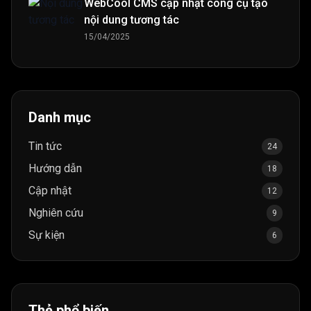
WebCool CMS cập nhật công cụ tạo
nội dung tương tác
15/04/2025
Danh mục
Tin tức
24
Hướng dẫn
18
Cập nhật
12
Nghiên cứu
9
Sự kiện
6
Thẻ phổ biến